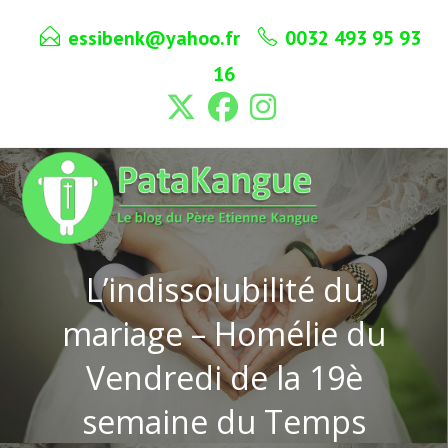
Skip
essibenk@yahoo.fr
0032 493 95 93
to
content
16
L’indissolubilité du
mariage – Homélie du
Vendredi de la 19è
semaine du Temps