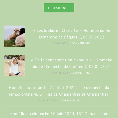
« Les brebis du Christ ! » – Homélie du 4è
Dimanche de Pâques C, 08.05.2022
7 MAI 2022
/
1 COMMENTAIRE
« De la condamnation au salut.» – Homélie
du 5è Dimanche de Carême C, 03.04.2022
2 AVRIL 2022
/
1 COMMENTAIRE
Homélie du dimanche 7 Juillet 2024, 14è dimanche du
Temps ordinaire, B “ Fils de Charpentier et Charpentier”
6 JUILLET 2024
/
0 COMMENTAIRE
Homélie du dimanche 30 juin 2024, 13è Dimanche du