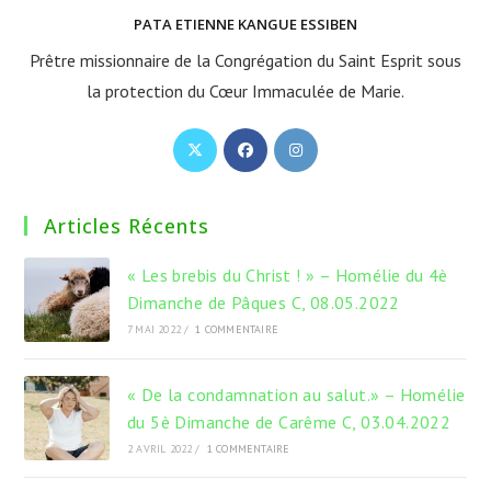
PATA ETIENNE KANGUE ESSIBEN
Prêtre missionnaire de la Congrégation du Saint Esprit sous
la protection du Cœur Immaculée de Marie.
S’ouvre
S’ouvre
S’ouvre
dans
dans
dans
un
un
un
Articles Récents
nouvel
nouvel
nouvel
onglet
onglet
onglet
« Les brebis du Christ ! » – Homélie du 4è
Dimanche de Pâques C, 08.05.2022
7 MAI 2022
/
1 COMMENTAIRE
« De la condamnation au salut.» – Homélie
du 5è Dimanche de Carême C, 03.04.2022
2 AVRIL 2022
/
1 COMMENTAIRE