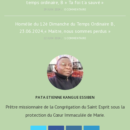
temps ordinaire, B » Ta foi t’a sauvé »
29 JUIN 2024
/
0 COMMENTAIRE
Homélie du 12è Dimanche du Temps Ordinaire B,
23.06.2024,« Maitre, nous sommes perdus »
22 JUIN 2024
/
1 COMMENTAIRE
PATA ETIENNE KANGUE ESSIBEN
Prêtre missionnaire de la Congrégation du Saint Esprit sous la
protection du Cœur Immaculée de Marie.