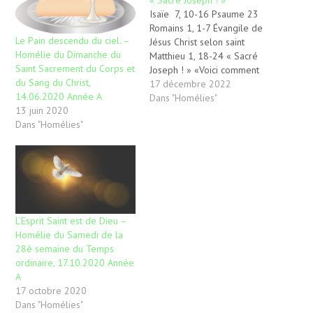
Isaïe 7, 10-16 Psaume 23
Romains 1, 1-7 Évangile de
Le Pain descendu du ciel. –
Jésus Christ selon saint
Homélie du Dimanche du
Matthieu 1, 18-24 « Sacré
Saint Sacrement du Corps et
Joseph ! » «Voici comment
du Sang du Christ,
fut engendré Jésus Christ :
17 décembre 2022
14.06.2020 Année A
Marie, sa mère, avait été
Dans "Homélies"
13 juin 2020
accordée en mariage à
Dans "Homélies"
Joseph ; avant qu’ils aient
habité ensemble, elle fut
enceinte par l’action de
l’Esprit Saint.…
L’Esprit Saint est de Dieu –
Homélie du Samedi de la
28è semaine du Temps
ordinaire, 17.10.2020 Année
A
17 octobre 2020
Dans "Homélies"