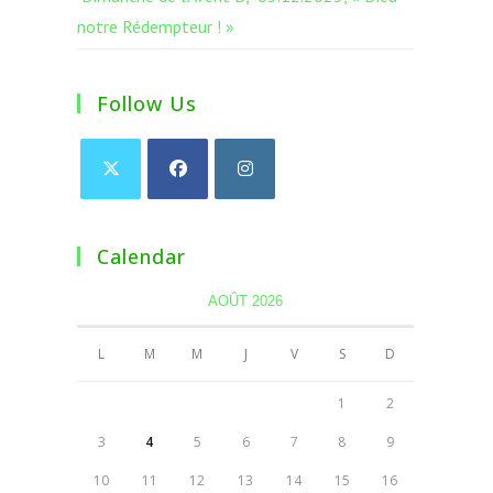
notre Rédempteur ! »
Follow Us
Calendar
AOÛT 2026
L
M
M
J
V
S
D
1
2
3
4
5
6
7
8
9
10
11
12
13
14
15
16