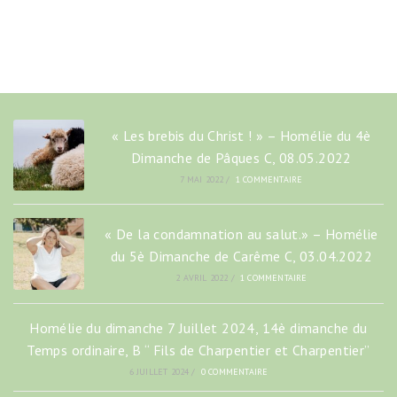
« Les brebis du Christ ! » – Homélie du 4è
Dimanche de Pâques C, 08.05.2022
7 MAI 2022
/
1 COMMENTAIRE
« De la condamnation au salut.» – Homélie
du 5è Dimanche de Carême C, 03.04.2022
2 AVRIL 2022
/
1 COMMENTAIRE
Homélie du dimanche 7 Juillet 2024, 14è dimanche du
Temps ordinaire, B “ Fils de Charpentier et Charpentier”
6 JUILLET 2024
/
0 COMMENTAIRE