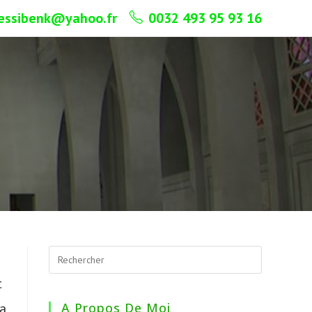
essibenk@yahoo.fr
0032 493 95 93 16
t
la
A Propos De Moi