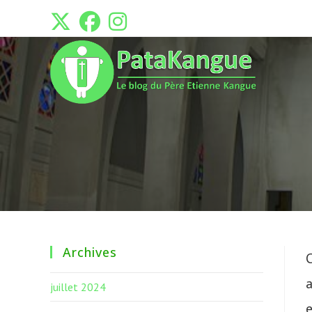
Skip
to
content
Archives
C
a
juillet 2024
e