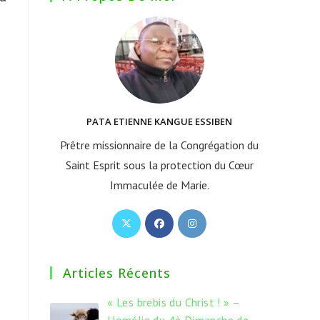
PATA ETIENNE KANGUE ESSIBEN
Prêtre missionnaire de la Congrégation du
Saint Esprit sous la protection du Cœur
Immaculée de Marie.
S’ouvre
S’ouvre
S’ouvre
dans
dans
dans
un
un
un
Articles Récents
nouvel
nouvel
nouvel
onglet
onglet
onglet
« Les brebis du Christ ! » –