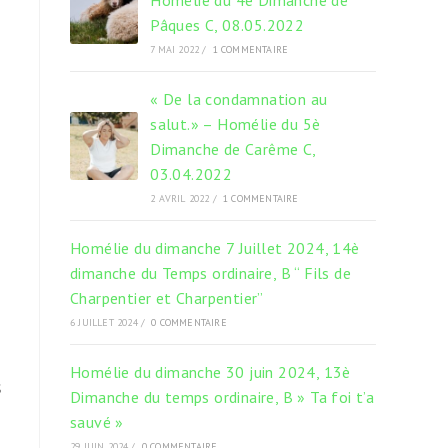
Homélie du 4è Dimanche de
Pâques C, 08.05.2022
7 MAI 2022
/
1 COMMENTAIRE
« De la condamnation au
salut.» – Homélie du 5è
Dimanche de Carême C,
03.04.2022
2 AVRIL 2022
/
1 COMMENTAIRE
Homélie du dimanche 7 Juillet 2024, 14è
dimanche du Temps ordinaire, B “ Fils de
Charpentier et Charpentier”
6 JUILLET 2024
/
0 COMMENTAIRE
Homélie du dimanche 30 juin 2024, 13è
s
Dimanche du temps ordinaire, B » Ta foi t’a
sauvé »
29 JUIN 2024
/
0 COMMENTAIRE