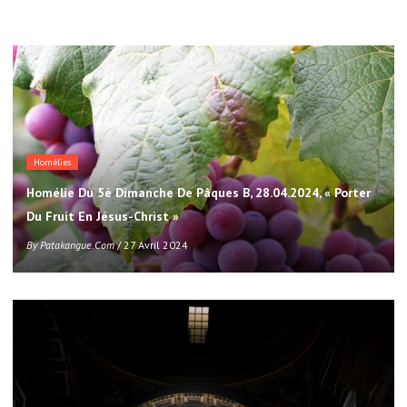
Homélies
Homélie Du 5è Dimanche De Pâques B, 28.04.2024, « Porter
Du Fruit En Jésus-Christ »
By
Patakangue.com
/ 27 Avril 2024