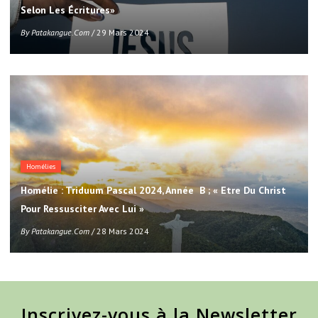
Selon Les Écritures»
By
Patakangue.com
/ 29 Mars 2024
Homélies
Homélie : Triduum Pascal 2024, Année B ; « Etre Du Christ
Pour Ressusciter Avec Lui »
By
Patakangue.com
/ 28 Mars 2024
Inscrivez-vous à la Newsletter