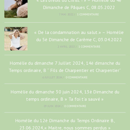
« Les brebis du Christ ! » – Homélie du 4è
Dimanche de Pâques C, 08.05.2022
7 MAI 2022
/
1 COMMENTAIRE
« De la condamnation au salut.» – Homélie
du 5è Dimanche de Carême C, 03.04.2022
2 AVRIL 2022
/
1 COMMENTAIRE
Homélie du dimanche 7 Juillet 2024, 14è dimanche du
Temps ordinaire, B “ Fils de Charpentier et Charpentier”
6 JUILLET 2024
/
0 COMMENTAIRE
Homélie du dimanche 30 juin 2024, 13è Dimanche du
temps ordinaire, B » Ta foi t’a sauvé »
29 JUIN 2024
/
0 COMMENTAIRE
Homélie du 12è Dimanche du Temps Ordinaire B,
23.06.2024,« Maitre, nous sommes perdus »