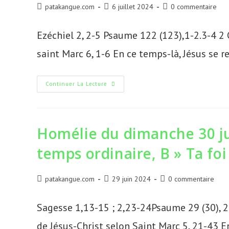
Auteur/autrice
Publication
Commentaires
patakangue.com
6 juillet 2024
0 commentaire
de
publiée :
de
la
la
Ezéchiel 2, 2-5 Psaume 122 (123),1-2.3-4 2 
publication :
publication :
saint Marc 6, 1-6 En ce temps-là, Jésus se re
Homélie
Continuer La Lecture
Du
Dimanche
7
Juillet
2024,
14è
Homélie du dimanche 30 j
Dimanche
Du
temps ordinaire, B » Ta foi
Temps
Ordinaire,
B
“
Fils
Auteur/autrice
Publication
Commentaires
patakangue.com
29 juin 2024
0 commentaire
De
de
publiée :
de
Charpentier
Et
la
la
Sagesse 1,13-15 ; 2,23-24Psaume 29 (30), 2
Charpentier”
publication :
publication :
de Jésus-Christ selon Saint Marc 5, 21-43 En