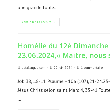
une grande foule…
Homélie
Continuer La Lecture
Du
Dimanche
30
Juin
2024,
13è
Homélie du 12è Dimanche 
Dimanche
Du
23.06.2024,« Maitre, nous
Temps
Ordinaire,
B »
Ta
Foi
Auteur/autrice
Publication
Commentaires
patakangue.com
22 juin 2024
1 commentaire
T’a
de
publiée :
de
Sauvé »
la
la
Job 38,1.8-11 Psaume – 106 (107),21-24.25-
publication :
publication :
Jésus Christ selon saint Marc 4, 35-41 Toute 
…