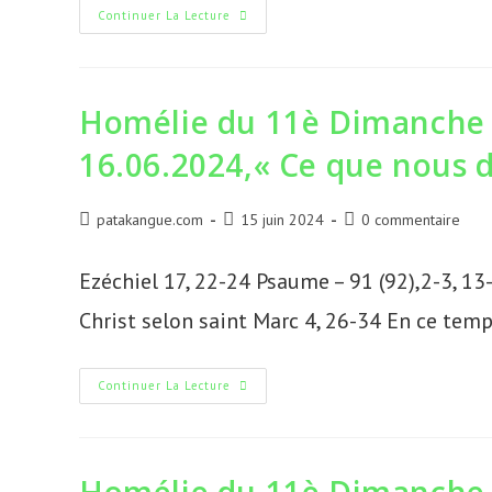
Homélie
Continuer La Lecture
Du
12è
Dimanche
Du
Temps
Ordinaire
Homélie du 11è Dimanche 
B,
23.06.2024,«
16.06.2024,« Ce que nous d
Maitre,
Nous
Sommes
Perdus
»
Auteur/autrice
Publication
Commentaires
patakangue.com
15 juin 2024
0 commentaire
de
publiée :
de
la
la
Ezéchiel 17, 22-24 Psaume – 91 (92),2-3, 13
publication :
publication :
Christ selon saint Marc 4, 26-34 En ce temps
Homélie
Continuer La Lecture
Du
11è
Dimanche
Du
Temps
Ordinaire