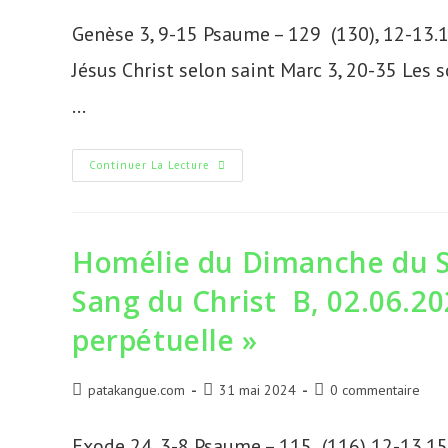
la
la
Genèse 3, 9-15 Psaume – 129 (130), 12-13.1
publication :
publication :
Jésus Christ selon saint Marc 3, 20-35 Les s
…
Homélie
Continuer La Lecture
Du
10è
Dimanche
Du
Temps
Ordinaire
Homélie du Dimanche du S
B,
09.06.2024,
Sang du Christ B, 02.06.20
«
L’Esprit
De
perpétuelle »
Sainteté
»
Auteur/autrice
Publication
Commentaires
patakangue.com
31 mai 2024
0 commentaire
de
publiée :
de
la
la
Exode 24, 3-8 Psaume – 115 (116),12-13.15