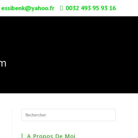
essibenk@yahoo.fr
0032 493 95 93 16
om
A Propos De Moi