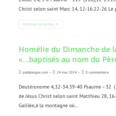
publication :
publication :
Christ selon saint Marc 14, 12-16.22-26 Le 
Homélie
Continuer La Lecture
Du
Dimanche
Du
Saint
Sacrement
Du
Homélie du Dimanche de la 
Corps
Et
«…baptisés au nom du Père, 
Du
Sang
Du
Christ
B,
Auteur/autrice
Publication
Commentaires
patakangue.com
24 mai 2024
0 commentaire
02.06.2024,
de
publiée :
de
«
Eucharistie,
la
la
Deutéronome 4,32-34.39-40 Psaume – 32 (3
Pâque
publication :
publication :
Perpétuelle
»
de Jésus Christ selon saint Matthieu 28, 16
Galilée,à la montagne où…