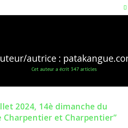
uteur/autrice :
patakangue.c
Cet auteur a écrit 347 articles
llet 2024, 14è dimanche du
de Charpentier et Charpentier”