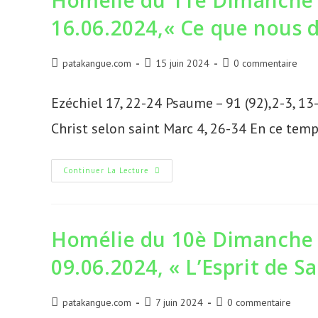
Homélie du 11è Dimanche 
B,
16.06.2024,«
16.06.2024,« Ce que nous d
Ce
Que
Nous
Dit
Jésus…
Auteur/autrice
Publication
Commentaires
patakangue.com
15 juin 2024
0 commentaire
»
de
publiée :
de
la
la
Ezéchiel 17, 22-24 Psaume – 91 (92),2-3, 13
publication :
publication :
Christ selon saint Marc 4, 26-34 En ce temps
Homélie
Continuer La Lecture
Du
11è
Dimanche
Du
Temps
Ordinaire
Homélie du 10è Dimanche 
B,
16.06.2024,«
09.06.2024, « L’Esprit de S
Ce
Que
Nous
Dit
Jésus…
Auteur/autrice
Publication
Commentaires
patakangue.com
7 juin 2024
0 commentaire
»
de
publiée :
de