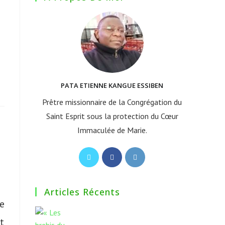
PATA ETIENNE KANGUE ESSIBEN
Prêtre missionnaire de la Congrégation du
Saint Esprit sous la protection du Cœur
Immaculée de Marie.
S’ouvre
S’ouvre
S’ouvre
dans
dans
dans
un
un
un
Articles Récents
nouvel
nouvel
nouvel
le
onglet
onglet
onglet
t