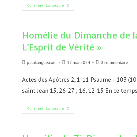
Homélie
Continuer La Lecture
Du
Dimanche
De
La
Sainte
Trinité
Homélie du Dimanche de la
B,
26.05.2024,
L’Esprit de Vérité »
«…
Baptisés
Au
Nom
Du
Auteur/autrice
Publication
Commentaires
patakangue.com
17 mai 2024
0 commentaire
Père,
de
publiée :
de
Et
Du
la
la
Actes des Apôtres 2, 1-11 Psaume – 103 (104
Fils,
publication :
publication :
Et
Du
saint Jean 15, 26-27 ; 16, 12-15 En ce temps
Saint-
Esprit
»
Homélie
Continuer La Lecture
Du
Dimanche
De
La
Pentecôte
B,