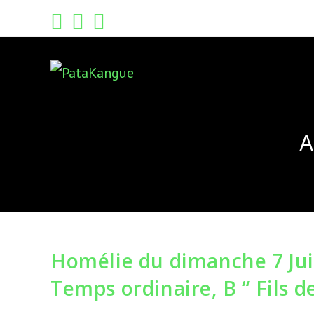
Skip
to
content
A
Homélie du dimanche 7 Jui
Temps ordinaire, B “ Fils 