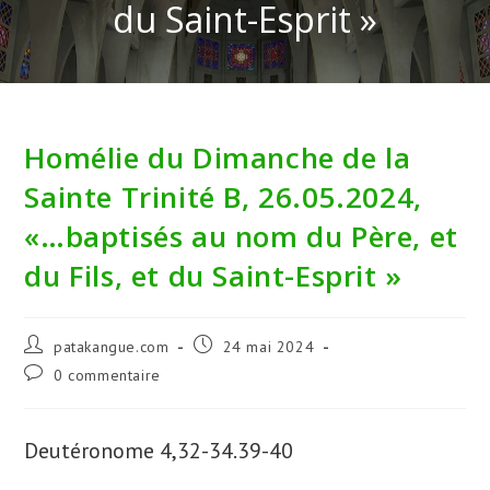
du Saint-Esprit »
Homélie du Dimanche de la
Sainte Trinité B, 26.05.2024,
«…baptisés au nom du Père, et
du Fils, et du Saint-Esprit »
Auteur/autrice
Publication
patakangue.com
24 mai 2024
de
publiée :
Commentaires
0 commentaire
la
de
publication :
la
publication :
Deutéronome 4,32-34.39-40