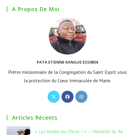
A Propos De Moi
PATA ETIENNE KANGUE ESSIBEN
Prêtre missionnaire de la Congrégation du Saint Esprit sous
la protection du Cœur Immaculée de Marie.
S’ouvre
S’ouvre
S’ouvre
dans
dans
dans
un
un
un
Articles Récents
nouvel
nouvel
nouvel
onglet
onglet
onglet
« Les brebis du Christ ! » – Homélie du 4è