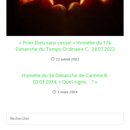
« Prier Dieu sans cesse! » Homélie du 17è
Dimanche du Temps Ordinaire C, 24.07.2022
22 juillet 2022
Homélie du 3è Dimanche de Carême B,
03.03.2024, « Quel signe… ? »
1 mars 2024