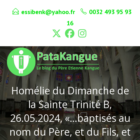
Skip
essibenk@yahoo.fr
0032 493 95 93
to
content
16
Homélie du Dimanche de
la Sainte Trinité B,
26.05.2024, «…baptisés au
nom du Père, et du Fils, et