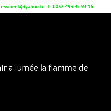
essibenk@yahoo.fr
0032 493 95 93 16
ir allumée la flamme de