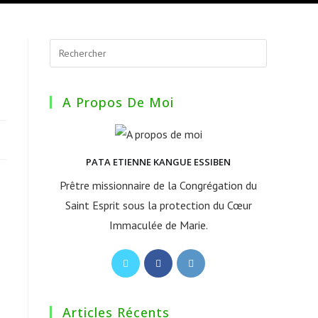
A Propos De Moi
PATA ETIENNE KANGUE ESSIBEN
Prêtre missionnaire de la Congrégation du
Saint Esprit sous la protection du Cœur
Immaculée de Marie.
S’ouvre
S’ouvre
S’ouvre
dans
dans
dans
un
un
un
Articles Récents
nouvel
nouvel
nouvel