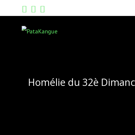
Skip
to
content
Homélie du 32è Dimanch