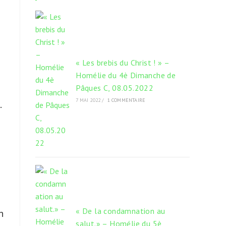
onglet
onglet
onglet
« Les brebis du Christ ! » –
Homélie du 4è Dimanche de
Pâques C, 08.05.2022
7 MAI 2022
/
1 COMMENTAIRE
.
« De la condamnation au
n
salut.» – Homélie du 5è