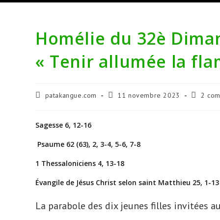
Homélie du 32è Dimanc
« Tenir allumée la f
Auteur/autrice
Publication
Comment
patakangue.com
11 novembre 2023
2 com
de
publiée :
de
la
la
publication :
publicati
Sagesse 6, 12-16
Psaume 62 (63), 2, 3-4, 5-6, 7-8
1 Thessaloniciens 4, 13-18
Évangile de Jésus Christ selon saint Matthieu 25, 1-13
La parabole des dix jeunes filles invitées 