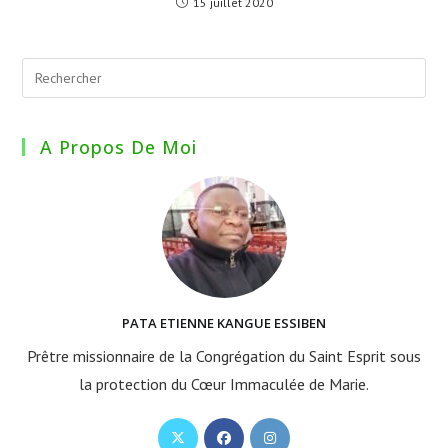
15 juillet 2020
A Propos De Moi
PATA ETIENNE KANGUE ESSIBEN
Prêtre missionnaire de la Congrégation du Saint Esprit sous
la protection du Cœur Immaculée de Marie.
S’ouvre
S’ouvre
S’ouvre