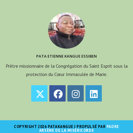
PATA ETIENNE KANGUE ESSIBEN
Prêtre missionnaire de la Congrégation du Saint Esprit sous la
protection du Cœur Immaculée de Marie.
S’ouvre
S’ouvre
S’ouvre
S’ouvre
dans
dans
dans
dans
un
un
un
un
COPYRIGHT 2026 PATAKANGUE | PROPULSÉ PAR
PADRE
nouvel
nouvel
nouvel
nouvel
ARSÈNE DE LA MISÉRICORDE