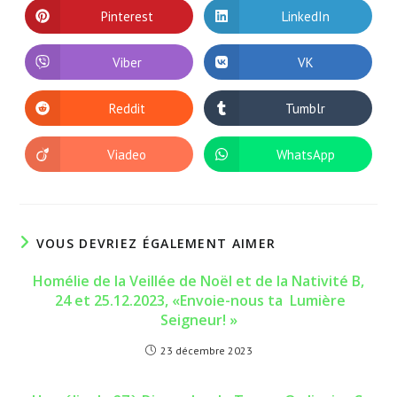
autre
autre
Pinterest
LinkedIn
Ouvrir
Ouvrir
fenêtre
fenêtre
dans
dans
une
une
autre
autre
Viber
VK
Ouvrir
Ouvrir
fenêtre
fenêtre
dans
dans
une
une
autre
autre
Reddit
Tumblr
Ouvrir
Ouvrir
fenêtre
fenêtre
dans
dans
une
une
autre
autre
Viadeo
WhatsApp
Ouvrir
Ouvrir
fenêtre
fenêtre
dans
dans
une
une
autre
autre
fenêtre
fenêtre
VOUS DEVRIEZ ÉGALEMENT AIMER
Homélie de la Veillée de Noël et de la Nativité B,
24 et 25.12.2023, «Envoie-nous ta Lumière
Seigneur! »
23 décembre 2023