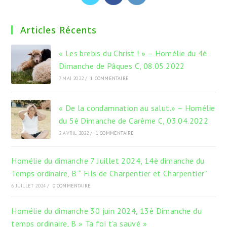
dans
dans
dans
un
un
un
Articles Récents
nouvel
nouvel
nouvel
onglet
onglet
onglet
« Les brebis du Christ ! » – Homélie du 4è
Dimanche de Pâques C, 08.05.2022
7 MAI 2022
/
1 COMMENTAIRE
« De la condamnation au salut.» – Homélie
du 5è Dimanche de Carême C, 03.04.2022
2 AVRIL 2022
/
1 COMMENTAIRE
Homélie du dimanche 7 Juillet 2024, 14è dimanche du
Temps ordinaire, B “ Fils de Charpentier et Charpentier”
6 JUILLET 2024
/
0 COMMENTAIRE
Homélie du dimanche 30 juin 2024, 13è Dimanche du
temps ordinaire, B » Ta foi t’a sauvé »