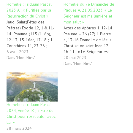
Homélie : Triduum Pascal
Homélie du 7è Dimanche de
2023 A ; « Purifiés par la
Pâques A, 21.05.2023, « Le
Résurrection du Christ »
Seigneur est ma lumière et
Jeudi Saint:(Fêtes des
mon salut »
Prêtres) Exode 12, 1-8.11-
Actes des Apôtres 1, 12-14
14; Psaume (115 (116b),
Psaume – 26 (27) 1 Pierre
12-13, 15-16ac, 17-18 ; 1
4, 13-16 Évangile de Jésus
Corinthiens 11, 23-26 ;
Christ selon saint Jean 17,
Evangile de Jésus-Christ
6 avril 2023
1b-11a « Le Seigneur est
selon saint Jean 13, 1-15
Dans "Homélies"
ma lumière et mon salut ;
20 mai 2023
Vendredi Saint: Isaïe 52, 13
de qui aurais-je crainte ? Le
Dans "Homélies"
– 53, 12 ; Psaume (30 (31),
Seigneur est le rempart de
2ab.6, 12, 13-14ad, 15-16,
ma vie ; devant qui
17.25) Hébreux 4, 14-16 ; 5,
tremblerais-je ? » Le…
7-9 ; Passion de notre
Seigneur Jésus…
Homélie : Triduum Pascal
2024, Année B ; « Etre du
Christ pour ressusciter avec
Lui »
28 mars 2024