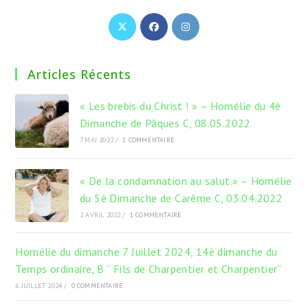
S’ouvre
S’ouvre
S’ouvre
dans
dans
dans
un
un
un
Articles Récents
nouvel
nouvel
nouvel
onglet
onglet
onglet
« Les brebis du Christ ! » – Homélie du 4è
Dimanche de Pâques C, 08.05.2022
7 MAI 2022
/
1 COMMENTAIRE
« De la condamnation au salut.» – Homélie
du 5è Dimanche de Carême C, 03.04.2022
2 AVRIL 2022
/
1 COMMENTAIRE
Homélie du dimanche 7 Juillet 2024, 14è dimanche du
Temps ordinaire, B “ Fils de Charpentier et Charpentier”
6 JUILLET 2024
/
0 COMMENTAIRE