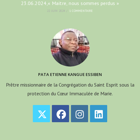
23.06.2024,« Maitre, nous sommes perdus »
22 JUIN 2024
/
1 COMMENTAIRE
PATA ETIENNE KANGUE ESSIBEN
Prêtre missionnaire de la Congrégation du Saint Esprit sous la
protection du Cœur Immaculée de Marie.
S’ouvre
S’ouvre
S’ouvre
S’ouvre
dans
dans
dans
dans