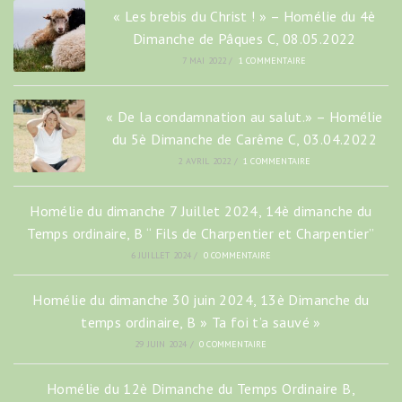
« Les brebis du Christ ! » – Homélie du 4è
Dimanche de Pâques C, 08.05.2022
7 MAI 2022
/
1 COMMENTAIRE
« De la condamnation au salut.» – Homélie
du 5è Dimanche de Carême C, 03.04.2022
2 AVRIL 2022
/
1 COMMENTAIRE
Homélie du dimanche 7 Juillet 2024, 14è dimanche du
Temps ordinaire, B “ Fils de Charpentier et Charpentier”
6 JUILLET 2024
/
0 COMMENTAIRE
Homélie du dimanche 30 juin 2024, 13è Dimanche du
temps ordinaire, B » Ta foi t’a sauvé »
29 JUIN 2024
/
0 COMMENTAIRE
Homélie du 12è Dimanche du Temps Ordinaire B,