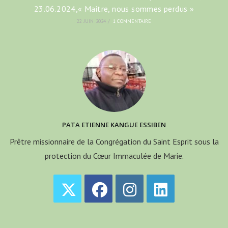
23.06.2024,« Maitre, nous sommes perdus »
22 JUIN 2024
/
1 COMMENTAIRE
PATA ETIENNE KANGUE ESSIBEN
Prêtre missionnaire de la Congrégation du Saint Esprit sous la
protection du Cœur Immaculée de Marie.
S’ouvre
S’ouvre
S’ouvre
S’ouvre
dans
dans
dans
dans