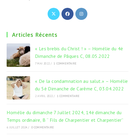
S’ouvre
S’ouvre
S’ouvre
dans
dans
dans
un
un
un
Articles Récents
nouvel
nouvel
nouvel
onglet
onglet
onglet
« Les brebis du Christ ! » – Homélie du 4è
Dimanche de Pâques C, 08.05.2022
7 MAI 2022
/
1 COMMENTAIRE
« De la condamnation au salut.» – Homélie
du 5è Dimanche de Carême C, 03.04.2022
2 AVRIL 2022
/
1 COMMENTAIRE
Homélie du dimanche 7 Juillet 2024, 14è dimanche du
Temps ordinaire, B “ Fils de Charpentier et Charpentier”
6 JUILLET 2024
/
0 COMMENTAIRE