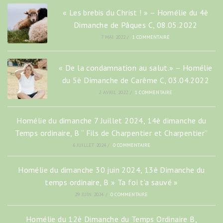
« Les brebis du Christ ! » – Homélie du 4è
Dimanche de Pâques C, 08.05.2022
7 MAI 2022
/
1 COMMENTAIRE
« De la condamnation au salut.» – Homélie
du 5è Dimanche de Carême C, 03.04.2022
2 AVRIL 2022
/
1 COMMENTAIRE
Homélie du dimanche 7 Juillet 2024, 14è dimanche du
Temps ordinaire, B “ Fils de Charpentier et Charpentier”
6 JUILLET 2024
/
0 COMMENTAIRE
Homélie du dimanche 30 juin 2024, 13è Dimanche du
temps ordinaire, B » Ta foi t’a sauvé »
29 JUIN 2024
/
0 COMMENTAIRE
Homélie du 12è Dimanche du Temps Ordinaire B,