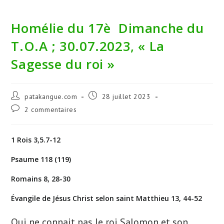
Homélie du 17è Dimanche du
T.O.A ; 30.07.2023, « La
Sagesse du roi »
Auteur/autrice
Publication
patakangue.com
28 juillet 2023
de
publiée :
Commentaires
2 commentaires
la
de
publication :
la
publication :
1 Rois 3,5.7-12
Psaume 118 (119)
Romains 8, 28-30
Évangile de Jésus Christ selon saint Matthieu 13, 44-52
Qui ne connait pas le roi Salomon et son