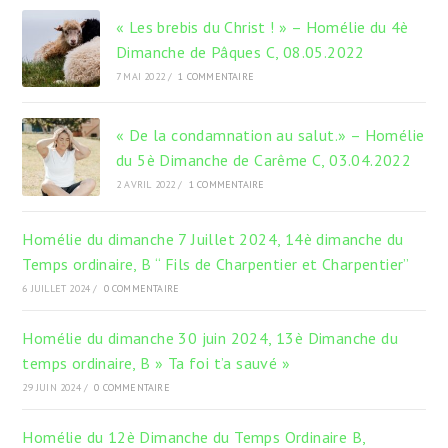
onglet
onglet
onglet
« Les brebis du Christ ! » – Homélie du 4è
Dimanche de Pâques C, 08.05.2022
7 MAI 2022
/
1 COMMENTAIRE
« De la condamnation au salut.» – Homélie
du 5è Dimanche de Carême C, 03.04.2022
2 AVRIL 2022
/
1 COMMENTAIRE
Homélie du dimanche 7 Juillet 2024, 14è dimanche du
Temps ordinaire, B “ Fils de Charpentier et Charpentier”
6 JUILLET 2024
/
0 COMMENTAIRE
Homélie du dimanche 30 juin 2024, 13è Dimanche du
temps ordinaire, B » Ta foi t’a sauvé »
29 JUIN 2024
/
0 COMMENTAIRE
Homélie du 12è Dimanche du Temps Ordinaire B,