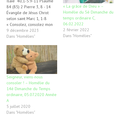
Isaïe 40,1-5.9-11 Psaume
« La grâce de Dieu » –
84 (85) 2 Pierre 3, 8 - 14
Homélie du 5è Dimanche du
Évangile de Jésus Christ
temps ordinaire C,
selon saint Marc 1, 1-8
06.02.2022
« Consolez, consolez mon
2 février 2022
peuple, dit votre Dieu.
9 décembre 2023
Dans "Homélies"
Parlez au cœur de
Dans "Homélies"
Jérusalem. Proclamez que
son service est accompli,
que son crime est expié,
qu'elle a reçu de la main
du…
Seigneur, viens-nous
consoler ! – Homélie du
14è Dimanche du Temps
ordinaire, 05.07.2020 Année
A
5 juillet 2020
Dans "Homélies"