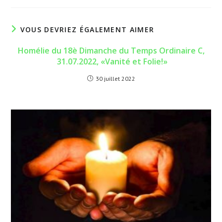
autre
autre
fenêtre
fenêtre
VOUS DEVRIEZ ÉGALEMENT AIMER
Homélie du 18è Dimanche du Temps Ordinaire C,
31.07.2022, «Vanité et Folie!»
30 juillet 2022