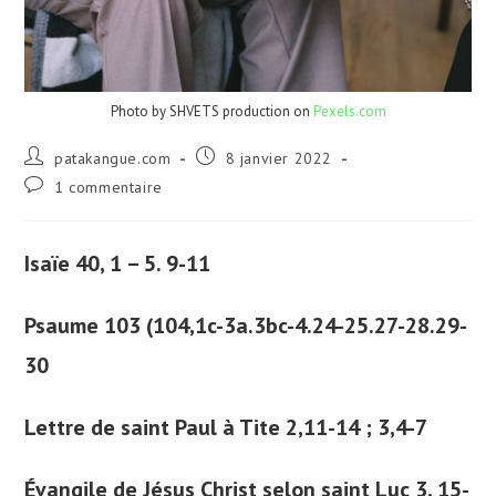
Photo by SHVETS production on
Pexels.com
Auteur/autrice
Publication
patakangue.com
8 janvier 2022
de
publiée :
Commentaires
1 commentaire
la
de
publication :
la
publication :
Isaïe 40, 1 – 5. 9-11
Psaume 103 (104,1c-3a.3bc-4.24-25.27-28.29-
30
Lettre de saint Paul à Tite 2,11-14 ; 3,4-7
Évangile de Jésus Christ selon saint Luc 3, 15-