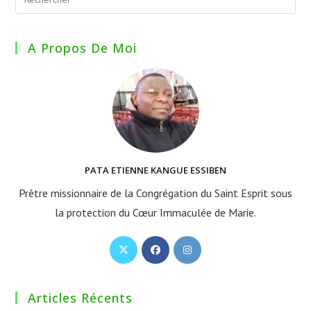
A Propos De Moi
PATA ETIENNE KANGUE ESSIBEN
Prêtre missionnaire de la Congrégation du Saint Esprit sous
la protection du Cœur Immaculée de Marie.
S’ouvre
S’ouvre
S’ouvre
dans
dans
dans
un
un
un
Articles Récents
nouvel
nouvel
nouvel