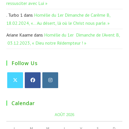
ressusciter avec Lui »
. Turbo 1
dans
Homélie du 1er Dimanche de Carême B,
18.02.2024, «… Au désert, là où le Christ nous parle. »
Ariane Kaame
dans
Homélie du 1er Dimanche de l’Avent B,
03.12.2023, « Dieu notre Rédempteur ! »
Follow Us
Calendar
AOÛT 2026
L
M
M
J
V
S
D