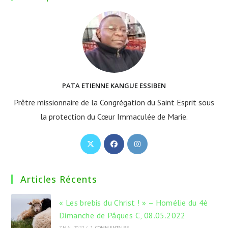
PATA ETIENNE KANGUE ESSIBEN
Prêtre missionnaire de la Congrégation du Saint Esprit sous
la protection du Cœur Immaculée de Marie.
S’ouvre
S’ouvre
S’ouvre
dans
dans
dans
un
un
un
Articles Récents
nouvel
nouvel
nouvel
onglet
onglet
onglet
« Les brebis du Christ ! » – Homélie du 4è
Dimanche de Pâques C, 08.05.2022
7 MAI 2022
/
1 COMMENTAIRE