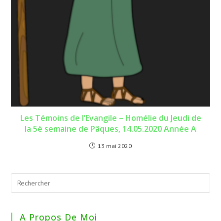
Les Témoins de l’Evangile – Homélie du Jeudi de
la 5è semaine de Pâques, 14.05.2020 Année A
13 mai 2020
A Propos De Moi