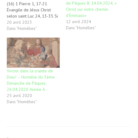
de Pâques B, 14.04.2024, «
(16) 1 Pierre 1, 17-21
Christ sur notre chemin
Évangile de Jésus Christ
d’Emmaüs»
selon saint Luc 24, 13-35 Si
12 avril 2024
les disciples d’Emmaüs sont
20 avril 2023
Dans "Homélies"
devenus célèbres, c’est bien
Dans "Homélies"
parce qu’ils sont le symbole
d’un désespoir passé au
stade de l’espérance
absolue ; en effet, tous les
disciples avaient pu…
Vivons dans la crainte de
Dieu! – Homélie du 3ème
Dimanche de Pâques,
26.04.2020 Année A
25 avril 2020
Dans "Homélies"