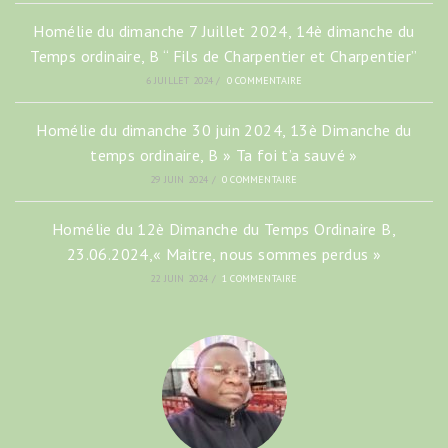
Homélie du dimanche 7 Juillet 2024, 14è dimanche du
Temps ordinaire, B “ Fils de Charpentier et Charpentier”
6 JUILLET 2024
/
0 COMMENTAIRE
Homélie du dimanche 30 juin 2024, 13è Dimanche du
temps ordinaire, B » Ta foi t’a sauvé »
29 JUIN 2024
/
0 COMMENTAIRE
Homélie du 12è Dimanche du Temps Ordinaire B,
23.06.2024,« Maitre, nous sommes perdus »
22 JUIN 2024
/
1 COMMENTAIRE