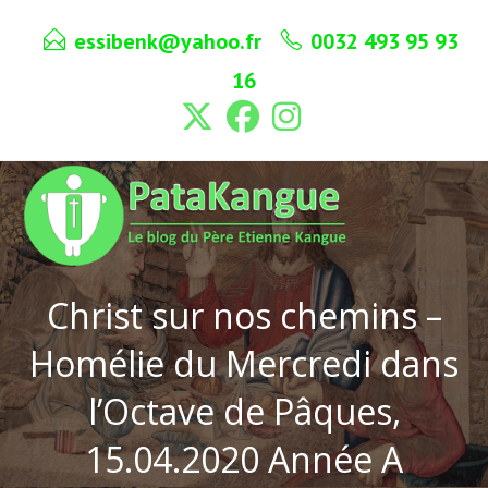
Skip
essibenk@yahoo.fr
0032 493 95 93
to
content
16
Christ sur nos chemins –
Homélie du Mercredi dans
l’Octave de Pâques,
15.04.2020 Année A