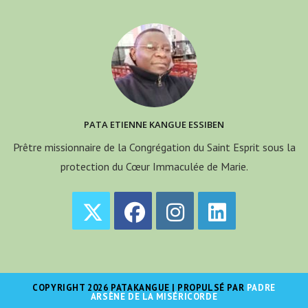
PATA ETIENNE KANGUE ESSIBEN
Prêtre missionnaire de la Congrégation du Saint Esprit sous la
protection du Cœur Immaculée de Marie.
S’ouvre
S’ouvre
S’ouvre
S’ouvre
dans
dans
dans
dans
un
un
un
un
COPYRIGHT 2026 PATAKANGUE | PROPULSÉ PAR
PADRE
nouvel
nouvel
nouvel
nouvel
ARSÈNE DE LA MISÉRICORDE
onglet
onglet
onglet
onglet