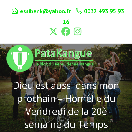
Skip
essibenk@yahoo.fr
0032 493 95 93
to
content
16
Dieu est aussi dans mon
prochain – Homélie du
Vendredi de la 20è
semaine du Temps