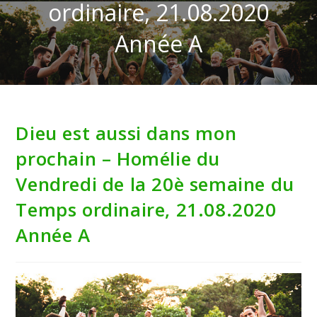
ordinaire, 21.08.2020
Année A
Dieu est aussi dans mon
prochain – Homélie du
Vendredi de la 20è semaine du
Temps ordinaire, 21.08.2020
Année A