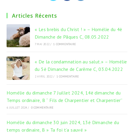
un
un
un
Articles Récents
nouvel
nouvel
nouvel
onglet
onglet
onglet
« Les brebis du Christ ! » – Homélie du 4è
Dimanche de Pâques C, 08.05.2022
7 MAI 2022
/
1 COMMENTAIRE
« De la condamnation au salut.» – Homélie
du 5è Dimanche de Carême C, 03.04.2022
2 AVRIL 2022
/
1 COMMENTAIRE
Homélie du dimanche 7 Juillet 2024, 14è dimanche du
Temps ordinaire, B “ Fils de Charpentier et Charpentier”
6 JUILLET 2024
/
0 COMMENTAIRE
Homélie du dimanche 30 juin 2024, 13è Dimanche du
temps ordinaire, B » Ta foi t’a sauvé »