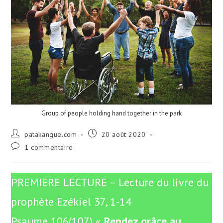
Group of people holding hand together in the park
Auteur/autrice
Publication
patakangue.com
20 août 2020
de
publiée :
Commentaires
1 commentaire
la
de
publication :
la
publication :
PREMIERE LECTURE – Lecture du livre du
prophète Ezékiel 37, 1-14
Psaume 106(107) «
Rendez grâce au