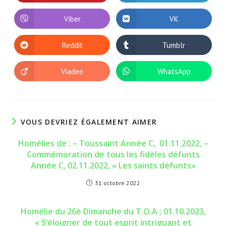
dans
dans
une
une
autre
autre
Viber
VK
Ouvrir
Ouvrir
fenêtre
fenêtre
dans
dans
une
une
autre
autre
Reddit
Tumblr
Ouvrir
Ouvrir
fenêtre
fenêtre
dans
dans
une
une
autre
autre
Viadeo
WhatsApp
Ouvrir
Ouvrir
fenêtre
fenêtre
dans
dans
une
une
autre
autre
fenêtre
fenêtre
VOUS DEVRIEZ ÉGALEMENT AIMER
Homélies de : – Toussaint Année C, 01.11.2022, –
Commémoration de tous les fidèles défunts
Année C, 02.11.2022, « Les saints défunts»
31 octobre 2022
Homélie du 26è Dimanche du T.O.A ; 01.10.2023,
« S’éloigner de tout esprit intriguant et