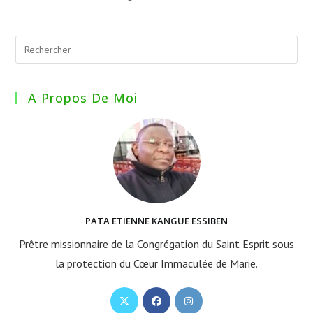
A Propos De Moi
PATA ETIENNE KANGUE ESSIBEN
Prêtre missionnaire de la Congrégation du Saint Esprit sous
la protection du Cœur Immaculée de Marie.
S’ouvre
S’ouvre
S’ouvre
dans
dans
dans