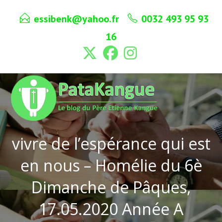
Skip
essibenk@yahoo.fr
0032 493 95 93
to
content
16
vivre de l’espérance qui est
en nous – Homélie du 6è
Dimanche de Pâques,
17.05.2020 Année A