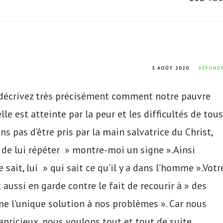
3 AOÛT 2020
RÉPOND
s décrivez très précisément comment notre pauvre
le est atteinte par la peur et les difficultés de tous
 pas d’être pris par la main salvatrice du Christ,
de lui répéter » montre-moi un signe ».Ainsi
 sait, lui » qui sait ce qu’il y a dans l’homme ».Votr
aussi en garde contre le fait de recourir à » des
e l’unique solution à nos problèmes ». Car nous
icieux, nous voulons tout et tout de suite.