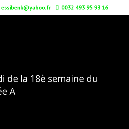
essibenk@yahoo.fr
0032 493 95 93 16
i de la 18è semaine du
ée A