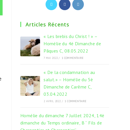
S’ouvre
S’ouvre
S’ouvre
dans
dans
dans
un
un
un
Articles Récents
nouvel
nouvel
nouvel
onglet
onglet
onglet
« Les brebis du Christ ! » –
Homélie du 4è Dimanche de
Pâques C, 08.05.2022
7 MAI 2022
/
1 COMMENTAIRE
« De la condamnation au
e
salut.» – Homélie du 5è
Dimanche de Carême C,
03.04.2022
2 AVRIL 2022
/
1 COMMENTAIRE
Homélie du dimanche 7 Juillet 2024, 14è
dimanche du Temps ordinaire, B “ Fils de