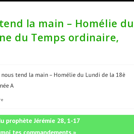
tend la main – Homélie du
ine du Temps ordinaire,
re
u prophète Jérémie 28, 1-17
s-moi tes commandements.»