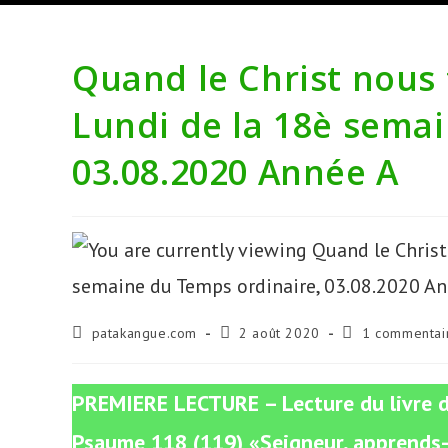
Quand le Christ nous 
Lundi de la 18è sema
03.08.2020 Année A
Auteur/autrice
Publication
Commentaires
patakangue.com
2 août 2020
1 commentai
de
publiée :
de
la
la
publication :
publication :
PREMIERE LECTURE – Lecture du livre d
Psaume 118 (119) «Seigneur, apprend