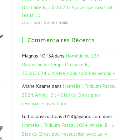
Ordinaire B, 16.06.2024,« Ce que nous dit
Jésus… »
15 JUIN 2024
/
0 COMMENTAIRE
ce
Commentaires Récents
Magnus FOTSA
dans
Homélie du 12è
Dimanche du Temps Ordinaire B,
23.06.2024,« Maitre, nous sommes perdus »
Ariane Kaame
dans
Homélie : Triduum Pascal
r
2024, Année B ; « Etre du Christ pour
ressusciter avec Lui »
turboconstructions2018@yahoo.com
dans
Homélie : Triduum Pascal 2024, Année B ; «
p
Etre du Christ pour ressusciter avec Lui »
s