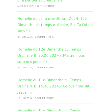
Charpentier et Charpentier”
6 JUILLET 2024
/
0 COMMENTAIRE
Homélie du dimanche 30 juin 2024, 13è
Dimanche du temps ordinaire, B » Ta foi t’a
sauvé »
29 JUIN 2024
/
0 COMMENTAIRE
Homélie du 12è Dimanche du Temps
Ordinaire B, 23.06.2024,« Maitre, nous
sommes perdus »
22 JUIN 2024
/
1 COMMENTAIRE
Homélie du 11è Dimanche du Temps
e
Ordinaire B, 16.06.2024,« Ce que nous dit
Jésus… »
15 JUIN 2024
/
0 COMMENTAIRE
Homélie du 11è Dimanche du Temps