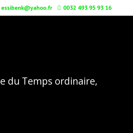
essibenk@yahoo.fr
0032 493 95 93 16
he du Temps ordinaire,