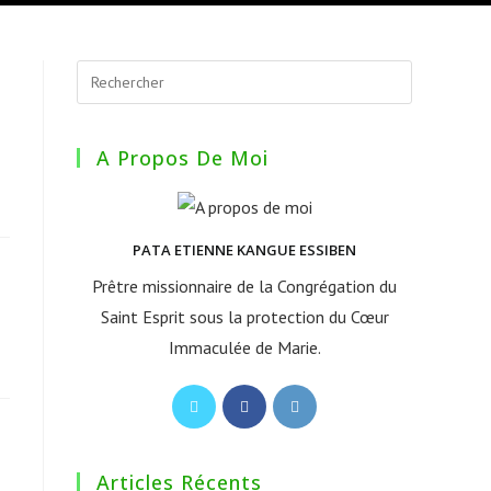
A Propos De Moi
PATA ETIENNE KANGUE ESSIBEN
Prêtre missionnaire de la Congrégation du
Saint Esprit sous la protection du Cœur
Immaculée de Marie.
S’ouvre
S’ouvre
S’ouvre
dans
dans
dans
un
un
un
Articles Récents
nouvel
nouvel
nouvel