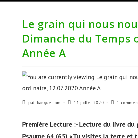
Le grain qui nous nou
Dimanche du Temps or
Année A
Auteur/autrice
Publication
Commentaire
patakangue.com
11 juillet 2020
1 comment
de
publiée :
de
la
la
publication :
publication :
Première Lecture :- Lecture du livre du
Psaume 64 (65) «Tu visites la terre et t