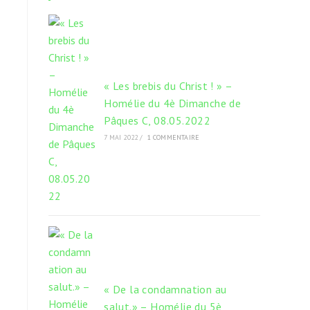
onglet
onglet
onglet
« Les brebis du Christ ! » –
Homélie du 4è Dimanche de
Pâques C, 08.05.2022
7 MAI 2022
/
1 COMMENTAIRE
« De la condamnation au
salut.» – Homélie du 5è