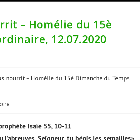
rrit – Homélie du 15è
dinaire, 12.07.2020
s
aire
 prophète Isaïe 55, 10-11
u l’abreuves, Seigneur, tu bénis les semailles»