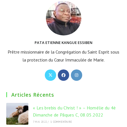
PATA ETIENNE KANGUE ESSIBEN
Prêtre missionnaire de la Congrégation du Saint Esprit sous
la protection du Cœur Immaculée de Marie.
S’ouvre
S’ouvre
S’ouvre
dans
dans
dans
un
un
un
Articles Récents
nouvel
nouvel
nouvel
onglet
onglet
onglet
« Les brebis du Christ ! » – Homélie du 4è
Dimanche de Pâques C, 08.05.2022
7 MAI 2022
/
1 COMMENTAIRE