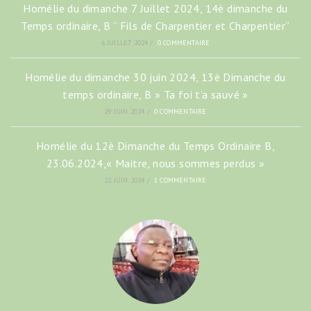
Homélie du dimanche 7 Juillet 2024, 14è dimanche du
Temps ordinaire, B “ Fils de Charpentier et Charpentier”
6 JUILLET 2024
/
0 COMMENTAIRE
Homélie du dimanche 30 juin 2024, 13è Dimanche du
temps ordinaire, B » Ta foi t’a sauvé »
29 JUIN 2024
/
0 COMMENTAIRE
Homélie du 12è Dimanche du Temps Ordinaire B,
23.06.2024,« Maitre, nous sommes perdus »
22 JUIN 2024
/
1 COMMENTAIRE