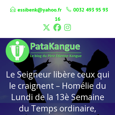
Skip
essibenk@yahoo.fr
0032 493 95 93
to
content
16
Le Seigneur libère ceux qui
le craignent – Homélie du
Lundi de la 13è Semaine
du Temps ordinaire,