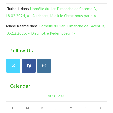
. Turbo 1
dans
Homélie du 1er Dimanche de Carême B,
18.02.2024, «… Au désert, là où le Christ nous parle. »
Ariane Kaame
dans
Homélie du 1er Dimanche de l’Avent B,
03.12.2023, « Dieu notre Rédempteur ! »
Follow Us
Calendar
AOÛT 2026
L
M
M
J
V
S
D