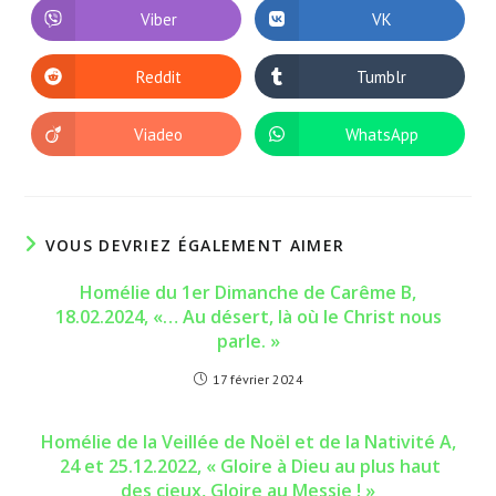
autre
autre
Viber
VK
Ouvrir
Ouvrir
fenêtre
fenêtre
dans
dans
une
une
autre
autre
Reddit
Tumblr
Ouvrir
Ouvrir
fenêtre
fenêtre
dans
dans
une
une
autre
autre
Viadeo
WhatsApp
Ouvrir
Ouvrir
fenêtre
fenêtre
dans
dans
une
une
autre
autre
fenêtre
fenêtre
VOUS DEVRIEZ ÉGALEMENT AIMER
Homélie du 1er Dimanche de Carême B,
18.02.2024, «… Au désert, là où le Christ nous
parle. »
17 février 2024
Homélie de la Veillée de Noël et de la Nativité A,
24 et 25.12.2022, « Gloire à Dieu au plus haut
des cieux, Gloire au Messie ! »