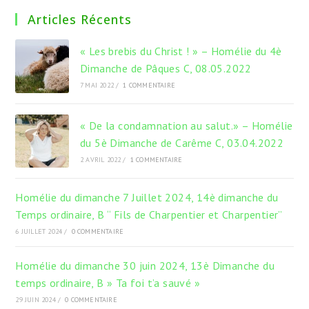
un
un
un
Articles Récents
nouvel
nouvel
nouvel
onglet
onglet
onglet
« Les brebis du Christ ! » – Homélie du 4è
Dimanche de Pâques C, 08.05.2022
7 MAI 2022
/
1 COMMENTAIRE
« De la condamnation au salut.» – Homélie
du 5è Dimanche de Carême C, 03.04.2022
2 AVRIL 2022
/
1 COMMENTAIRE
Homélie du dimanche 7 Juillet 2024, 14è dimanche du
Temps ordinaire, B “ Fils de Charpentier et Charpentier”
6 JUILLET 2024
/
0 COMMENTAIRE
Homélie du dimanche 30 juin 2024, 13è Dimanche du
temps ordinaire, B » Ta foi t’a sauvé »
29 JUIN 2024
/
0 COMMENTAIRE