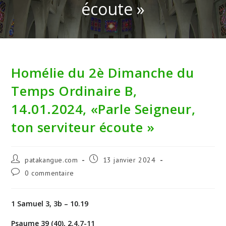
écoute »
Homélie du 2è Dimanche du
Temps Ordinaire B,
14.01.2024, «Parle Seigneur,
ton serviteur écoute »
Auteur/autrice
Publication
patakangue.com
13 janvier 2024
de
publiée :
Commentaires
0 commentaire
la
de
publication :
la
publication :
1 Samuel 3, 3b – 10.19
Psaume 39 (40), 2.4.7-11