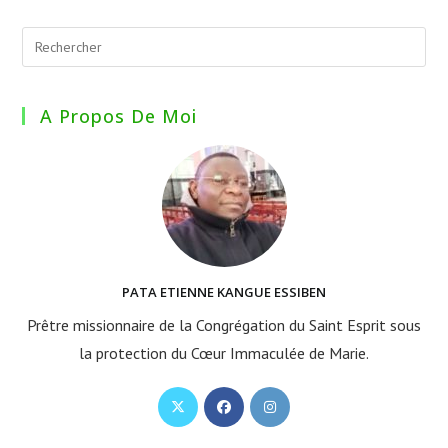
A Propos De Moi
PATA ETIENNE KANGUE ESSIBEN
Prêtre missionnaire de la Congrégation du Saint Esprit sous
la protection du Cœur Immaculée de Marie.
S’ouvre
S’ouvre
S’ouvre
dans
dans
dans