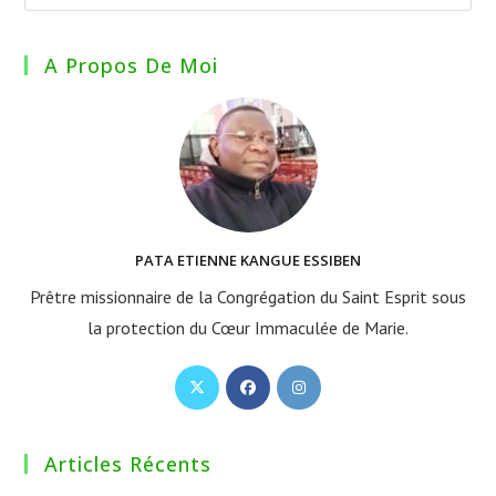
A Propos De Moi
PATA ETIENNE KANGUE ESSIBEN
Prêtre missionnaire de la Congrégation du Saint Esprit sous
la protection du Cœur Immaculée de Marie.
S’ouvre
S’ouvre
S’ouvre
dans
dans
dans
un
un
un
Articles Récents
nouvel
nouvel
nouvel
onglet
onglet
onglet