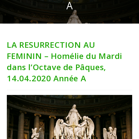
A
LA RESURRECTION AU
FEMININ – Homélie du Mardi
dans l’Octave de Pâques,
14.04.2020 Année A