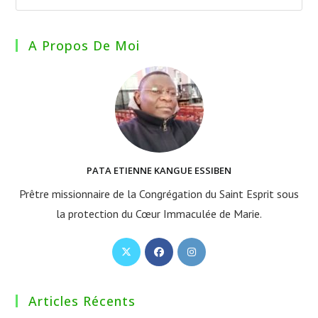
A Propos De Moi
PATA ETIENNE KANGUE ESSIBEN
Prêtre missionnaire de la Congrégation du Saint Esprit sous
la protection du Cœur Immaculée de Marie.
S’ouvre
S’ouvre
S’ouvre
dans
dans
dans
un
un
un
Articles Récents
nouvel
nouvel
nouvel
onglet
onglet
onglet