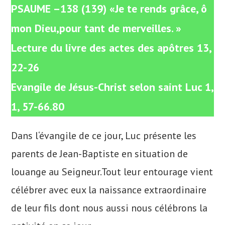
PSAUME –138 (139) «Je te rends grâce, ô
mon Dieu,pour tant de merveilles. »
Lecture du livre des actes des apôtres 13,
22-26
Evangile de Jésus-Christ selon saint Luc 1,
1, 57-66.80
Dans l‘évangile de ce jour, Luc présente les
parents de Jean-Baptiste en situation de
louange au Seigneur.Tout leur entourage vient
célébrer avec eux la naissance extraordinaire
de leur fils dont nous aussi nous célébrons la