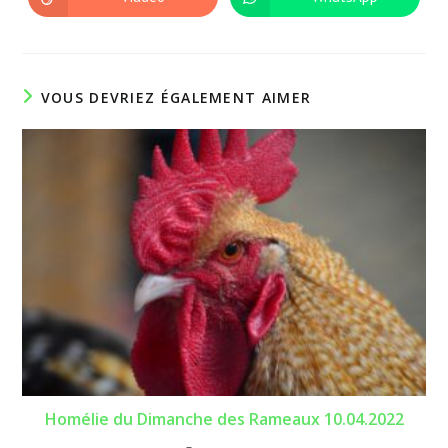
Ouvrir
Ouvrir
fenêtre
fenêtre
dans
dans
une
une
autre
autre
fenêtre
fenêtre
VOUS DEVRIEZ ÉGALEMENT AIMER
Homélie du Dimanche des Rameaux 10.04.2022