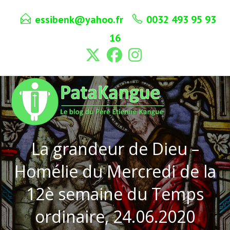
Skip
essibenk@yahoo.fr
0032 493 95 93
to
content
16
La grandeur de Dieu –
Homélie du Mercredi de la
12è semaine du Temps
ordinaire, 24.06.2020