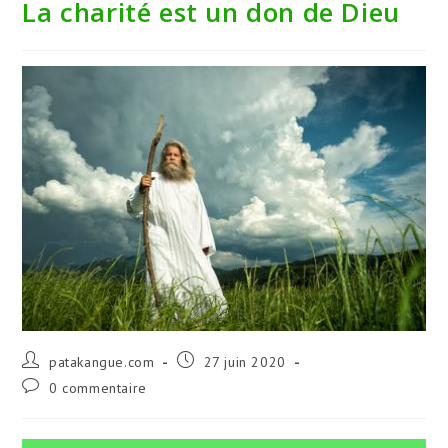
La charité est un don de Dieu
Auteur/autrice
Publication
patakangue.com
27 juin 2020
de
publiée :
Commentaires
0 commentaire
la
de
publication :
la
publication :