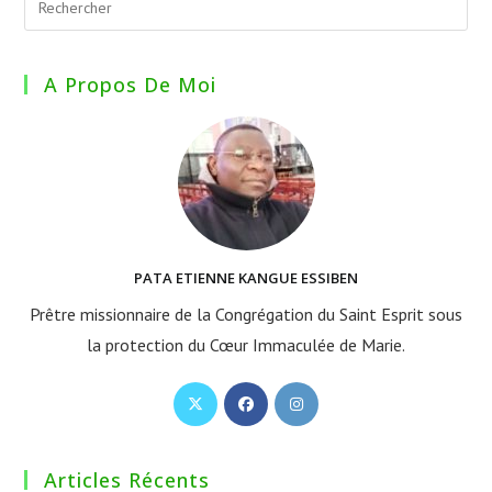
A Propos De Moi
PATA ETIENNE KANGUE ESSIBEN
Prêtre missionnaire de la Congrégation du Saint Esprit sous
la protection du Cœur Immaculée de Marie.
S’ouvre
S’ouvre
S’ouvre
dans
dans
dans
un
un
un
Articles Récents
nouvel
nouvel
nouvel