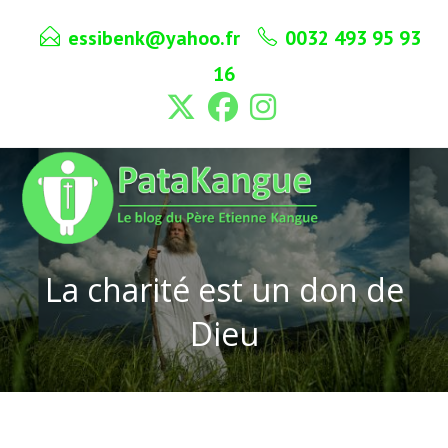
Skip
essibenk@yahoo.fr
0032 493 95 93
to
content
16
La charité est un don de
Dieu