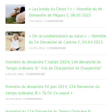
onglet
onglet
onglet
« Les brebis du Christ ! » – Homélie du 4è
Dimanche de Pâques C, 08.05.2022
7 MAI 2022
/
1 COMMENTAIRE
« De la condamnation au salut.» – Homélie
du 5è Dimanche de Carême C, 03.04.2022
2 AVRIL 2022
/
1 COMMENTAIRE
Homélie du dimanche 7 Juillet 2024, 14è dimanche du
Temps ordinaire, B “ Fils de Charpentier et Charpentier”
6 JUILLET 2024
/
0 COMMENTAIRE
Homélie du dimanche 30 juin 2024, 13è Dimanche du
temps ordinaire, B » Ta foi t’a sauvé »
29 JUIN 2024
/
0 COMMENTAIRE
Homélie du 12è Dimanche du Temps Ordinaire B,