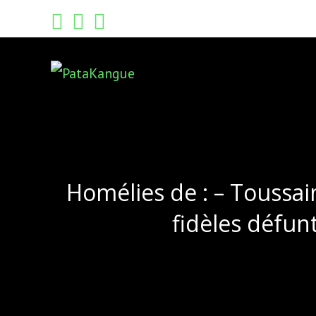
Skip
to
content
Homélies de : – Toussa
fidèles défun