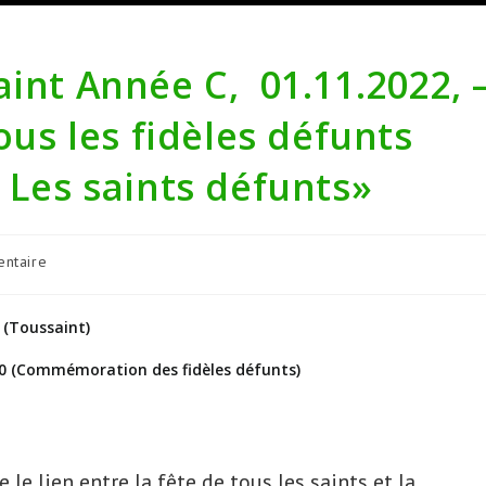
aint Année C, 01.11.2022, 
s les fidèles défunts
« Les saints défunts»
res
ntaire
:
 (Toussaint)
-30 (Commémoration des fidèles défunts)
le lien entre la fête de tous les saints et la