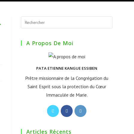
–
A Propos De Moi
PATA ETIENNE KANGUE ESSIBEN
Prêtre missionnaire de la Congrégation du
Saint Esprit sous la protection du Cœur
Immaculée de Marie.
S’ouvre
S’ouvre
S’ouvre
dans
dans
dans
un
un
un
Articles Récents
nouvel
nouvel
nouvel