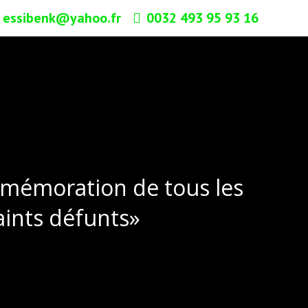
essibenk@yahoo.fr
0032 493 95 93 16
mmémoration de tous les
aints défunts»