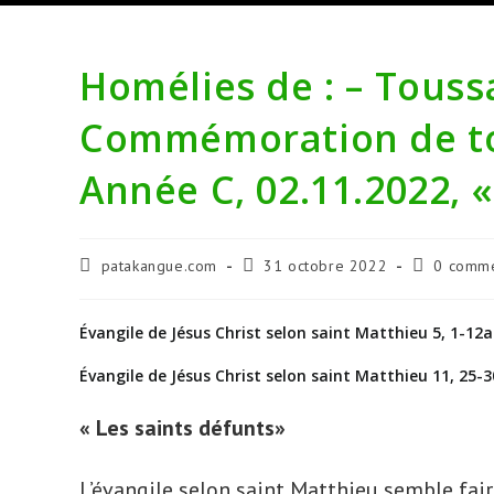
Homélies de : – Touss
Commémoration de tou
Année C, 02.11.2022, 
Auteur/autrice
Publication
Commentai
patakangue.com
31 octobre 2022
0 comme
de
publiée :
de
la
la
publication :
publication 
Évangile de Jésus Christ selon saint Matthieu 5, 1-12a
Évangile de Jésus Christ selon saint Matthieu 11, 25
« Les saints défunts»
L’évangile selon saint Matthieu semble faire 