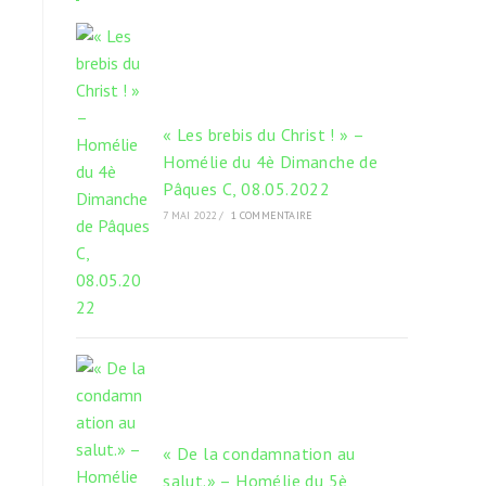
onglet
onglet
onglet
« Les brebis du Christ ! » –
Homélie du 4è Dimanche de
Pâques C, 08.05.2022
7 MAI 2022
/
1 COMMENTAIRE
« De la condamnation au
salut.» – Homélie du 5è