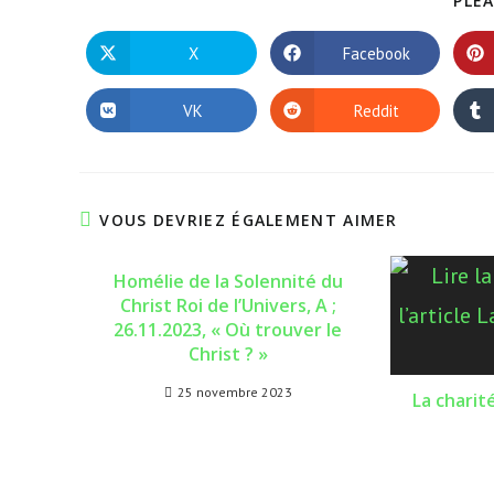
PLEA
X
Facebook
Ouvrir
Ouvrir
dans
dans
une
une
autre
autre
VK
Reddit
Ouvrir
Ouvrir
fenêtre
fenêtre
dans
dans
une
une
autre
autre
fenêtre
fenêtre
VOUS DEVRIEZ ÉGALEMENT AIMER
Homélie de la Solennité du
Christ Roi de l’Univers, A ;
26.11.2023, « Où trouver le
Christ ? »
25 novembre 2023
La charit