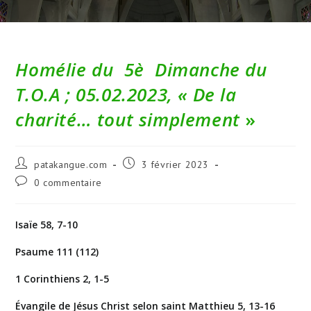
Homélie du 5è Dimanche du
T.O.A ; 05.02.2023, « De la
charité… tout simplement
»
Auteur/autrice
Publication
patakangue.com
3 février 2023
de
publiée :
Commentaires
0 commentaire
la
de
publication :
la
publication :
Isaïe 58, 7-10
Psaume 111 (112)
1 Corinthiens 2, 1-5
Évangile de Jésus Christ selon saint Matthieu 5, 13-16