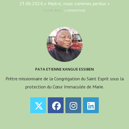
23.06.2024,« Maitre, nous sommes perdus »
22 JUIN 2024
/
1 COMMENTAIRE
PATA ETIENNE KANGUE ESSIBEN
Prêtre missionnaire de la Congrégation du Saint Esprit sous la
protection du Cœur Immaculée de Marie.
S’ouvre
S’ouvre
S’ouvre
S’ouvre
dans
dans
dans
dans