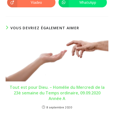
autre
autre
Viadeo
WhatsApp
Ouvrir
Ouvrir
fenêtre
fenêtre
dans
dans
une
une
autre
autre
fenêtre
fenêtre
VOUS DEVRIEZ ÉGALEMENT AIMER
Tout est pour Dieu. – Homélie du Mercredi de la
23è semaine du Temps ordinaire, 09.09.2020
Année A
8 septembre 2020