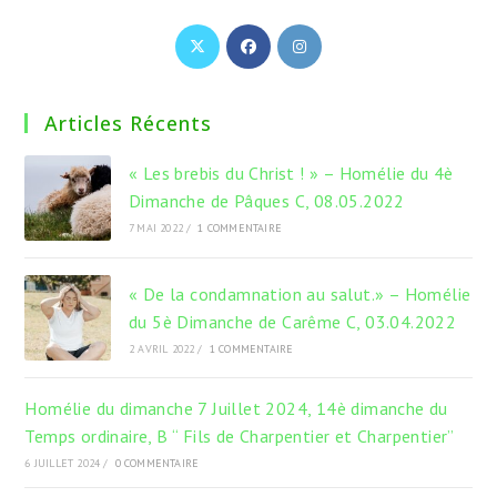
S’ouvre
S’ouvre
S’ouvre
dans
dans
dans
un
un
un
Articles Récents
nouvel
nouvel
nouvel
onglet
onglet
onglet
« Les brebis du Christ ! » – Homélie du 4è
Dimanche de Pâques C, 08.05.2022
7 MAI 2022
/
1 COMMENTAIRE
« De la condamnation au salut.» – Homélie
du 5è Dimanche de Carême C, 03.04.2022
2 AVRIL 2022
/
1 COMMENTAIRE
Homélie du dimanche 7 Juillet 2024, 14è dimanche du
Temps ordinaire, B “ Fils de Charpentier et Charpentier”
6 JUILLET 2024
/
0 COMMENTAIRE