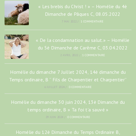
« Les brebis du Christ ! » – Homélie du 4è
Dimanche de Pâques C, 08.05.2022
7 MAI 2022
/
1 COMMENTAIRE
« De la condamnation au salut.» – Homélie
du 5è Dimanche de Carême C, 03.04.2022
2 AVRIL 2022
/
1 COMMENTAIRE
Homélie du dimanche 7 Juillet 2024, 14è dimanche du
Temps ordinaire, B “ Fils de Charpentier et Charpentier”
6 JUILLET 2024
/
0 COMMENTAIRE
Homélie du dimanche 30 juin 2024, 13è Dimanche du
temps ordinaire, B » Ta foi t’a sauvé »
29 JUIN 2024
/
0 COMMENTAIRE
Homélie du 12è Dimanche du Temps Ordinaire B,