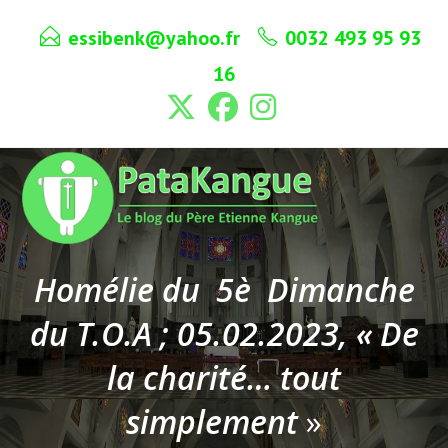
Skip
essibenk@yahoo.fr
0032 493 95 93
to
content
16
Homélie du 5è Dimanche
du T.O.A ; 05.02.2023, « De
la charité… tout
simplement
»