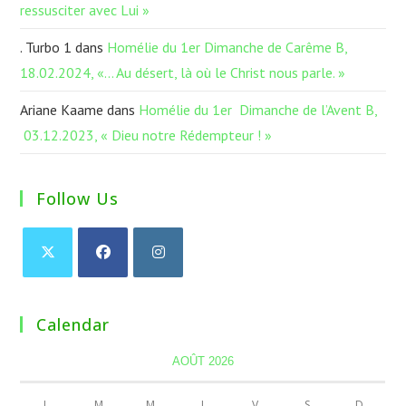
ressusciter avec Lui »
. Turbo 1
dans
Homélie du 1er Dimanche de Carême B,
18.02.2024, «… Au désert, là où le Christ nous parle. »
Ariane Kaame
dans
Homélie du 1er Dimanche de l’Avent B,
03.12.2023, « Dieu notre Rédempteur ! »
Follow Us
Calendar
AOÛT 2026
L
M
M
J
V
S
D