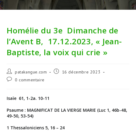
Homélie du 3e Dimanche de
l’Avent B, 17.12.2023, « Jean-
Baptiste, la voix qui crie »
Auteur/autrice
Publication
patakangue.com
16 décembre 2023
de
publiée :
Commentaires
0 commentaire
la
de
publication :
la
publication :
Isaïe 61, 1-2a. 10-11
Psaume : MAGNIFICAT DE LA VIERGE MARIE (Luc 1, 46b-48,
49-50, 53-54)
1 Thessaloniciens 5, 16 – 24