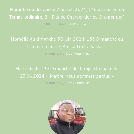
Homélie du dimanche 7 Juillet 2024, 14è dimanche du
Temps ordinaire, B “ Fils de Charpentier et Charpentier”
6 JUILLET 2024
/
0 COMMENTAIRE
Homélie du dimanche 30 juin 2024, 13è Dimanche du
temps ordinaire, B » Ta foi t’a sauvé »
29 JUIN 2024
/
0 COMMENTAIRE
Homélie du 12è Dimanche du Temps Ordinaire B,
23.06.2024,« Maitre, nous sommes perdus »
22 JUIN 2024
/
1 COMMENTAIRE