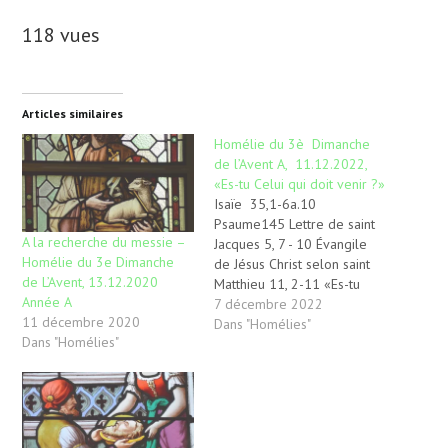
118 vues
Articles similaires
Homélie du 3è Dimanche
de l’Avent A, 11.12.2022,
«Es-tu Celui qui doit venir ?»
Isaïe 35,1-6a.10
Psaume145 Lettre de saint
A la recherche du messie –
Jacques 5, 7 - 10 Évangile
Homélie du 3e Dimanche
de Jésus Christ selon saint
de L’Avent, 13.12.2020
Matthieu 11, 2-11 «Es-tu
Année A
Celui qui doit venir ?»
7 décembre 2022
11 décembre 2020
« Es-tu celui qui doit venir
Dans "Homélies"
Dans "Homélies"
ou devons-nous en attendre
un autre ? » Drôle de
question pour celui qui a
annoncé l’arrivée imminente
du Fils…