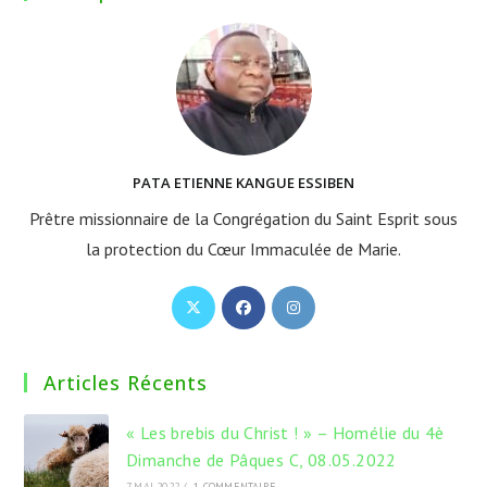
PATA ETIENNE KANGUE ESSIBEN
Prêtre missionnaire de la Congrégation du Saint Esprit sous
la protection du Cœur Immaculée de Marie.
S’ouvre
S’ouvre
S’ouvre
dans
dans
dans
un
un
un
Articles Récents
nouvel
nouvel
nouvel
onglet
onglet
onglet
« Les brebis du Christ ! » – Homélie du 4è
Dimanche de Pâques C, 08.05.2022
7 MAI 2022
/
1 COMMENTAIRE