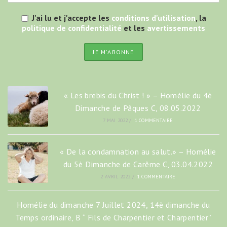
J'ai lu et j'accepte les
conditions d'utilisation
, la
politique de confidentialité
et les
avertissements
« Les brebis du Christ ! » – Homélie du 4è
Dimanche de Pâques C, 08.05.2022
7 MAI 2022
/
1 COMMENTAIRE
« De la condamnation au salut.» – Homélie
du 5è Dimanche de Carême C, 03.04.2022
2 AVRIL 2022
/
1 COMMENTAIRE
Homélie du dimanche 7 Juillet 2024, 14è dimanche du
Temps ordinaire, B “ Fils de Charpentier et Charpentier”