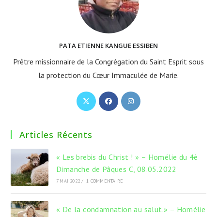
PATA ETIENNE KANGUE ESSIBEN
Prêtre missionnaire de la Congrégation du Saint Esprit sous
la protection du Cœur Immaculée de Marie.
S’ouvre
S’ouvre
S’ouvre
dans
dans
dans
un
un
un
Articles Récents
nouvel
nouvel
nouvel
onglet
onglet
onglet
« Les brebis du Christ ! » – Homélie du 4è
Dimanche de Pâques C, 08.05.2022
7 MAI 2022
/
1 COMMENTAIRE
« De la condamnation au salut.» – Homélie