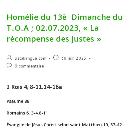
Homélie du 13è Dimanche du
T.O.A ; 02.07.2023, « La
récompense des justes »
Auteur/autrice
Publication
patakangue.com
30 juin 2023
de
publiée :
Commentaires
0 commentaire
la
de
publication :
la
publication :
2 Rois 4, 8-11.14-16a
Psaume 88
Romains 6, 3-4.8-11
Évangile de Jésus Christ selon saint Matthieu 10, 37-42