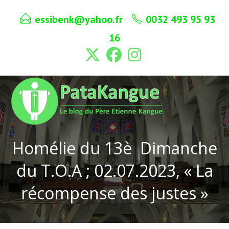
Skip
essibenk@yahoo.fr
0032 493 95 93
to
content
16
Homélie du 13è Dimanche
du T.O.A ; 02.07.2023, « La
récompense des justes »