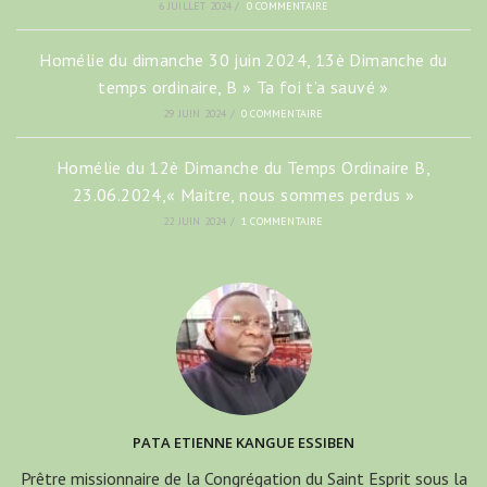
6 JUILLET 2024
/
0 COMMENTAIRE
Homélie du dimanche 30 juin 2024, 13è Dimanche du
temps ordinaire, B » Ta foi t’a sauvé »
29 JUIN 2024
/
0 COMMENTAIRE
Homélie du 12è Dimanche du Temps Ordinaire B,
23.06.2024,« Maitre, nous sommes perdus »
22 JUIN 2024
/
1 COMMENTAIRE
PATA ETIENNE KANGUE ESSIBEN
Prêtre missionnaire de la Congrégation du Saint Esprit sous la