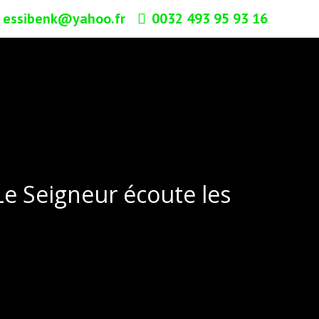
essibenk@yahoo.fr
0032 493 95 93 16
e Seigneur écoute les