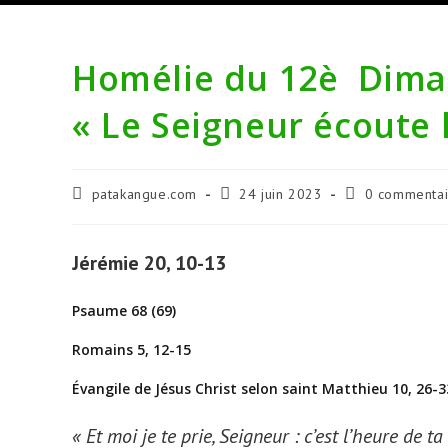
Homélie du 12è Diman
« Le Seigneur écoute 
Auteur/autrice
Publication
Commentaires
patakangue.com
24 juin 2023
0 commentai
de
publiée :
de
la
la
publication :
publication :
Jérémie 20, 10-13
Psaume 68 (69)
Romains 5, 12-15
Évangile de Jésus Christ selon saint Matthieu 10, 26-3
«
Et moi je te prie, Seigneur : c’est l’heure de 