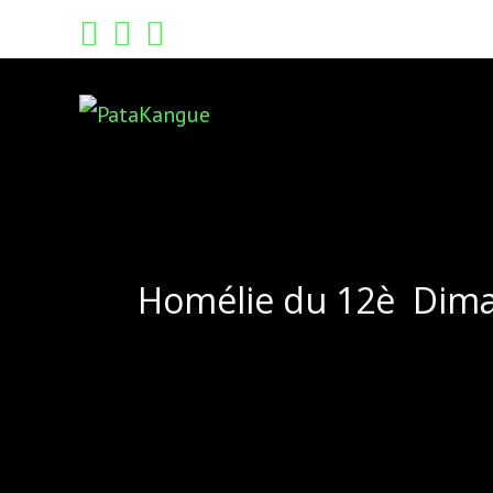
Skip
to
content
Homélie du 12è Diman