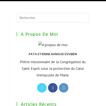
,
A Propos De Moi
PATA ETIENNE KANGUE ESSIBEN
Prêtre missionnaire de la Congrégation du
Saint Esprit sous la protection du Cœur
Immaculée de Marie.
S’ouvre
S’ouvre
S’ouvre
dans
dans
dans
un
un
un
Articles Récents
nouvel
nouvel
nouvel