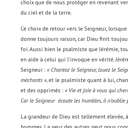
choix que de nous protéger en revenant vers 
du ciel et de la terre.
Ce choix de retour vers le Seigneur, lorsq
donne toujours raison, car Dieu finit toujour
foi. Aussi bien le psalmiste que Jérémie, t
en aide à celui qui l’invoque en vérité. Jér
Seigneur :
«
Chantez le Seigneur, louez le Seig
méchants »,
et
le psalmiste quant à lui, cha
et des opprimés :
« Vie et joie à vous qui che
Car le Seigneur écoute les humbles, il n’oublie 
La grandeur de Dieu est tellement élevée, 
hommes. La peur des autres peut nous condui