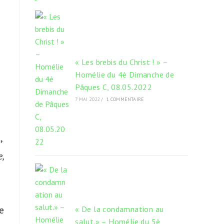
onglet
onglet
onglet
« Les brebis du Christ ! » –
Homélie du 4è Dimanche de
Pâques C, 08.05.2022
7 MAI 2022
/
1 COMMENTAIRE
,
e,
e
« De la condamnation au
salut.» – Homélie du 5è