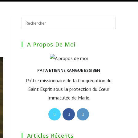
A Propos De Moi
PATA ETIENNE KANGUE ESSIBEN
Prêtre missionnaire de la Congrégation du
Saint Esprit sous la protection du Cœur
Immaculée de Marie.
S’ouvre
S’ouvre
S’ouvre
dans
dans
dans
un
un
un
Articles Récents
nouvel
nouvel
nouvel