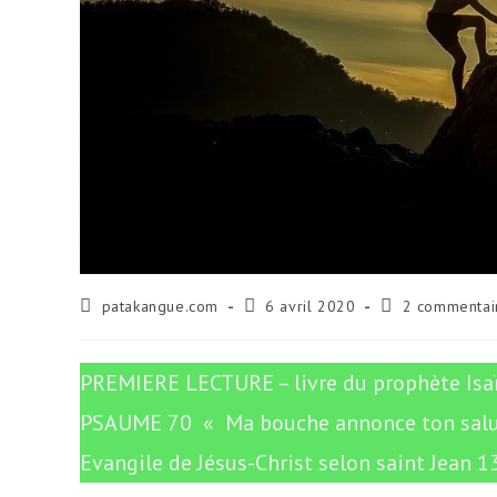
Auteur/autrice
Publication
Commentaires
patakangue.com
6 avril 2020
2 commentai
de
publiée :
de
la
la
publication :
publication :
PREMIERE LECTURE – livre du prophète Isaï
PSAUME 70 « Ma bouche annonce ton salut
Evangile de Jésus-Christ selon saint Jean 1