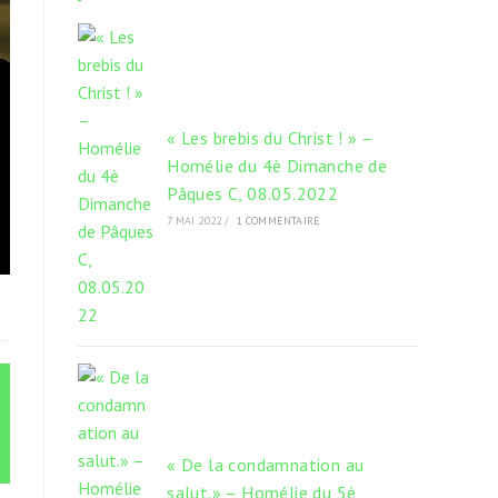
onglet
onglet
onglet
« Les brebis du Christ ! » –
Homélie du 4è Dimanche de
Pâques C, 08.05.2022
7 MAI 2022
/
1 COMMENTAIRE
« De la condamnation au
salut.» – Homélie du 5è