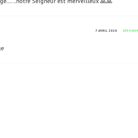
e…. ..notre Seigneur est merveilleux 🙏🙏
7 AVRIL 2020
RÉPOND
ge