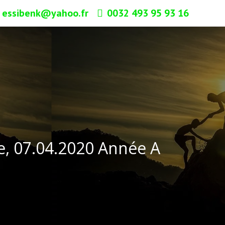
essibenk@yahoo.fr
0032 493 95 93 16
e, 07.04.2020 Année A