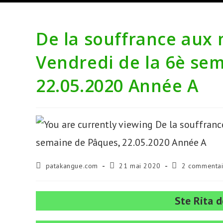
De la souffrance aux 
Vendredi de la 6è se
22.05.2020 Année A
Auteur/autrice
Publication
Commentaires
patakangue.com
21 mai 2020
2 commentai
de
publiée :
de
la
la
publication :
publication :
Ste Rita d