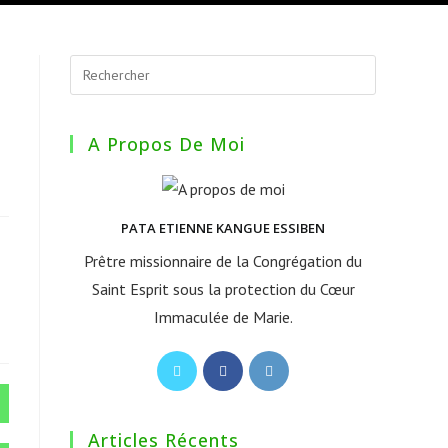
A Propos De Moi
PATA ETIENNE KANGUE ESSIBEN
Prêtre missionnaire de la Congrégation du
Saint Esprit sous la protection du Cœur
Immaculée de Marie.
S’ouvre
S’ouvre
S’ouvre
dans
dans
dans
un
un
un
Articles Récents
nouvel
nouvel
nouvel