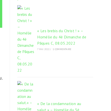
onglet
onglet
onglet
« Les brebis du Christ ! » –
Homélie du 4è Dimanche de
Pâques C, 08.05.2022
d
7 MAI 2022
/
1 COMMENTAIRE
u.
« De la condamnation au
salut.» – Homélie du 5è