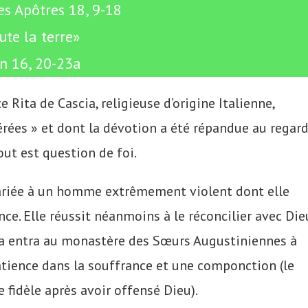
s Apôtres 18, 9-18
ute la terre»
an 16, 20-23a
Rita de Cascia, religieuse d’origine Italienne,
rées » et dont la dévotion a été répandue au regar
out est question de foi.
 mariée à un homme extrêmement violent dont elle
ce. Elle réussit néanmoins à le réconcilier avec Die
Rita entra au monastère des Sœurs Augustiniennes à
atience dans la souffrance et une componction (le
e fidèle après avoir offensé Dieu).