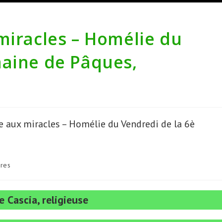
miracles – Homélie du
maine de Pâques,
res
e Cascia, religieuse