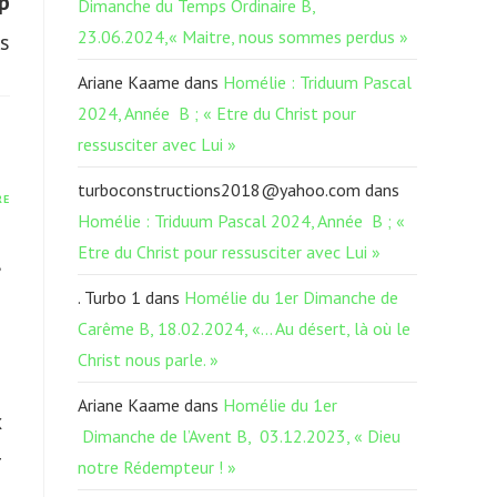
p
Dimanche du Temps Ordinaire B,
23.06.2024,« Maitre, nous sommes perdus »
s
Ariane Kaame
dans
Homélie : Triduum Pascal
2024, Année B ; « Etre du Christ pour
ressusciter avec Lui »
turboconstructions2018@yahoo.com
dans
RE
Homélie : Triduum Pascal 2024, Année B ; «
Etre du Christ pour ressusciter avec Lui »
. Turbo 1
dans
Homélie du 1er Dimanche de
Carême B, 18.02.2024, «… Au désert, là où le
Christ nous parle. »
Ariane Kaame
dans
Homélie du 1er
x
Dimanche de l’Avent B, 03.12.2023, « Dieu
r
notre Rédempteur ! »