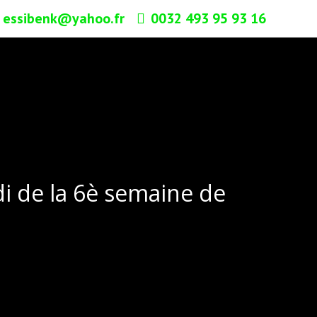
essibenk@yahoo.fr
0032 493 95 93 16
i de la 6è semaine de