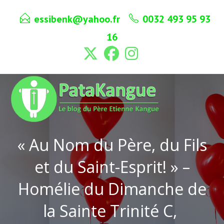
Skip
essibenk@yahoo.fr
0032 493 95 93
to
content
16
« Au Nom du Père, du Fils
et du Saint-Esprit! » –
Homélie du Dimanche de
la Sainte Trinité C,