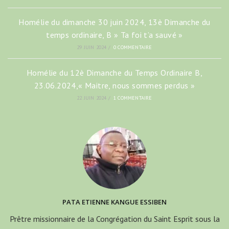
Homélie du dimanche 30 juin 2024, 13è Dimanche du
temps ordinaire, B » Ta foi t’a sauvé »
29 JUIN 2024
/
0 COMMENTAIRE
Homélie du 12è Dimanche du Temps Ordinaire B,
23.06.2024,« Maitre, nous sommes perdus »
22 JUIN 2024
/
1 COMMENTAIRE
PATA ETIENNE KANGUE ESSIBEN
Prêtre missionnaire de la Congrégation du Saint Esprit sous la