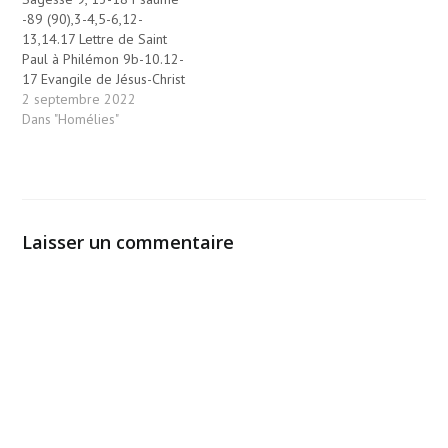
-89 (90),3-4,5-6,12-
13,14.17 Lettre de Saint
Paul à Philémon 9b-10.12-
17 Evangile de Jésus-Christ
selon Saint Luc 14, 25-33
2 septembre 2022
Avec Ben Sira, nous avons
Dans "Homélies"
vu dimanche dernier que la
Sagesse est l’art de vivre
heureux, et à la suite du
dimanche dernier, la liturgie
de ce dimanche nous…
Laisser un commentaire