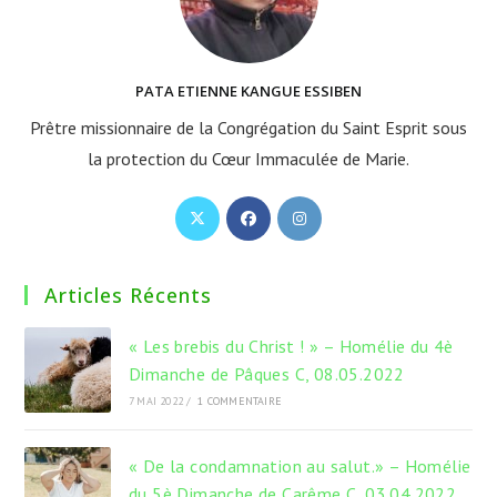
PATA ETIENNE KANGUE ESSIBEN
Prêtre missionnaire de la Congrégation du Saint Esprit sous
la protection du Cœur Immaculée de Marie.
S’ouvre
S’ouvre
S’ouvre
dans
dans
dans
un
un
un
Articles Récents
nouvel
nouvel
nouvel
onglet
onglet
onglet
« Les brebis du Christ ! » – Homélie du 4è
Dimanche de Pâques C, 08.05.2022
7 MAI 2022
/
1 COMMENTAIRE
« De la condamnation au salut.» – Homélie
du 5è Dimanche de Carême C, 03.04.2022