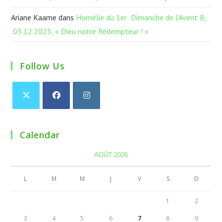
Ariane Kaame
dans
Homélie du 1er Dimanche de l’Avent B,
03.12.2023, « Dieu notre Rédempteur ! »
Follow Us
Calendar
AOÛT 2026
L
M
M
J
V
S
D
1
2
3
4
5
6
7
8
9