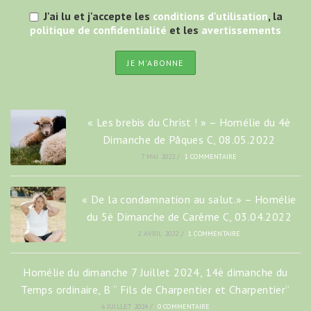
J'ai lu et j'accepte les
conditions d'utilisation
, la
politique de confidentialité
et les
avertissements
« Les brebis du Christ ! » – Homélie du 4è
Dimanche de Pâques C, 08.05.2022
7 MAI 2022
/
1 COMMENTAIRE
« De la condamnation au salut.» – Homélie
du 5è Dimanche de Carême C, 03.04.2022
2 AVRIL 2022
/
1 COMMENTAIRE
Homélie du dimanche 7 Juillet 2024, 14è dimanche du
Temps ordinaire, B “ Fils de Charpentier et Charpentier”
6 JUILLET 2024
/
0 COMMENTAIRE