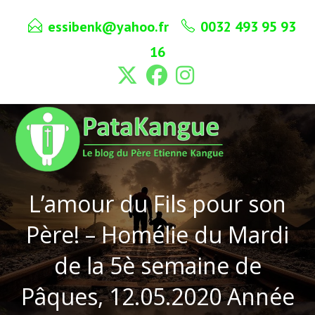
Skip
essibenk@yahoo.fr
0032 493 95 93
to
content
16
L’amour du Fils pour son
Père! – Homélie du Mardi
de la 5è semaine de
Pâques, 12.05.2020 Année