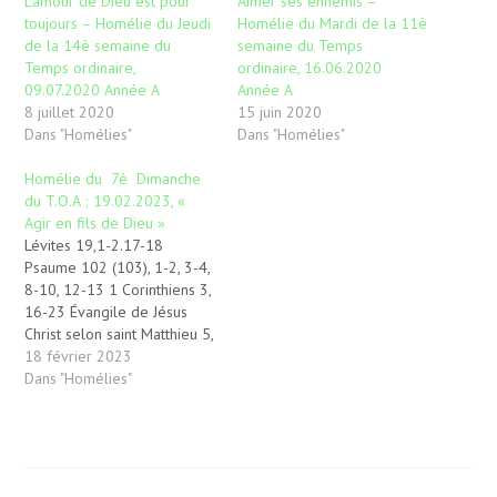
L’amour de Dieu est pour
Aimer ses ennemis –
toujours – Homélie du Jeudi
Homélie du Mardi de la 11è
de la 14è semaine du
semaine du Temps
Temps ordinaire,
ordinaire, 16.06.2020
09.07.2020 Année A
Année A
8 juillet 2020
15 juin 2020
Dans "Homélies"
Dans "Homélies"
Homélie du 7è Dimanche
du T.O.A ; 19.02.2023, «
Agir en fils de Dieu »
Lévites 19,1-2.17-18
Psaume 102 (103), 1-2, 3-4,
8-10, 12-13 1 Corinthiens 3,
16-23 Évangile de Jésus
Christ selon saint Matthieu 5,
38-48 « Agir en fils de Dieu
18 février 2023
» « Eh bien ! Moi, je vous dis
Dans "Homélies"
de ne pas riposter au
méchant ; mais si quelqu’un
te gifle sur la joue droite,…