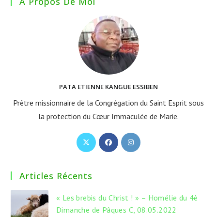
A Propos De Moi
PATA ETIENNE KANGUE ESSIBEN
Prêtre missionnaire de la Congrégation du Saint Esprit sous
la protection du Cœur Immaculée de Marie.
S’ouvre
S’ouvre
S’ouvre
dans
dans
dans
un
un
un
Articles Récents
nouvel
nouvel
nouvel
onglet
onglet
onglet
« Les brebis du Christ ! » – Homélie du 4è
Dimanche de Pâques C, 08.05.2022