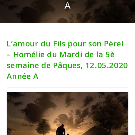
A
L’amour du Fils pour son Père!
– Homélie du Mardi de la 5è
semaine de Pâques, 12.05.2020
Année A