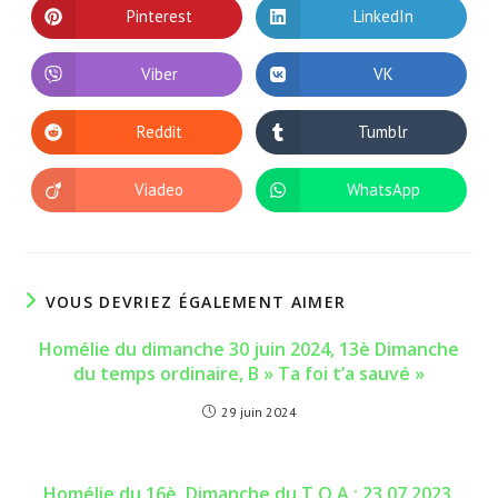
autre
autre
Pinterest
LinkedIn
Ouvrir
Ouvrir
fenêtre
fenêtre
dans
dans
une
une
autre
autre
Viber
VK
Ouvrir
Ouvrir
fenêtre
fenêtre
dans
dans
une
une
autre
autre
Reddit
Tumblr
Ouvrir
Ouvrir
fenêtre
fenêtre
dans
dans
une
une
autre
autre
Viadeo
WhatsApp
Ouvrir
Ouvrir
fenêtre
fenêtre
dans
dans
une
une
autre
autre
fenêtre
fenêtre
VOUS DEVRIEZ ÉGALEMENT AIMER
Homélie du dimanche 30 juin 2024, 13è Dimanche
du temps ordinaire, B » Ta foi t’a sauvé »
29 juin 2024
Homélie du 16è Dimanche du T.O.A ; 23.07.2023,