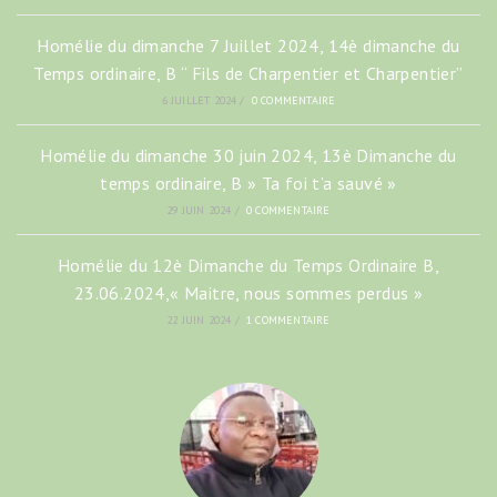
Homélie du dimanche 7 Juillet 2024, 14è dimanche du
Temps ordinaire, B “ Fils de Charpentier et Charpentier”
6 JUILLET 2024
/
0 COMMENTAIRE
Homélie du dimanche 30 juin 2024, 13è Dimanche du
temps ordinaire, B » Ta foi t’a sauvé »
29 JUIN 2024
/
0 COMMENTAIRE
Homélie du 12è Dimanche du Temps Ordinaire B,
23.06.2024,« Maitre, nous sommes perdus »
22 JUIN 2024
/
1 COMMENTAIRE