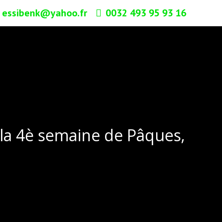
essibenk@yahoo.fr
0032 493 95 93 16
 la 4è semaine de Pâques,