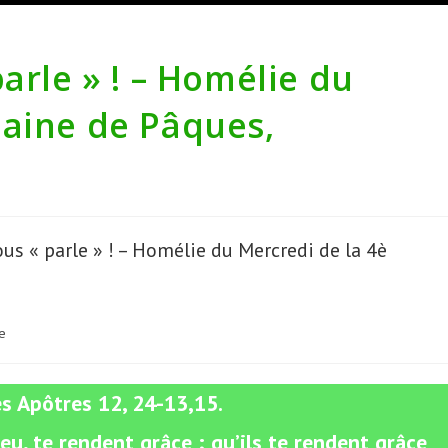
arle » ! – Homélie du
maine de Pâques,
e
s Apôtres 12, 24-13,15.
u, te rendent grâce ; qu’ils te rendent grâce