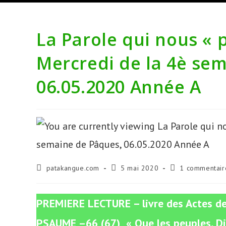
La Parole qui nous « p
Mercredi de la 4è se
06.05.2020 Année A
Auteur/autrice
Publication
Commentaires
patakangue.com
5 mai 2020
1 commentair
de
publiée :
de
la
la
publication :
publication :
PREMIERE LECTURE – livre des Actes de
PSAUME –66 (67) « Que les peuples, Die