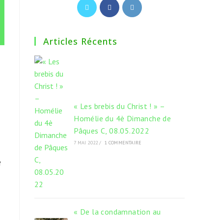
S’ouvre
S’ouvre
S’ouvre
dans
dans
dans
un
un
un
Articles Récents
nouvel
nouvel
nouvel
onglet
onglet
onglet
« Les brebis du Christ ! » –
Homélie du 4è Dimanche de
Pâques C, 08.05.2022
7 MAI 2022
/
1 COMMENTAIRE
e
« De la condamnation au