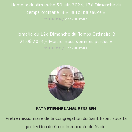
Homélie du dimanche 30 juin 2024, 13è Dimanche du
temps ordinaire, B » Ta foi t’a sauvé »
29 JUIN 2024
/
0 COMMENTAIRE
Homélie du 12è Dimanche du Temps Ordinaire B,
23.06.2024,« Maitre, nous sommes perdus »
22 JUIN 2024
/
1 COMMENTAIRE
PATA ETIENNE KANGUE ESSIBEN
Prêtre missionnaire de la Congrégation du Saint Esprit sous la
protection du Cœur Immaculée de Marie.