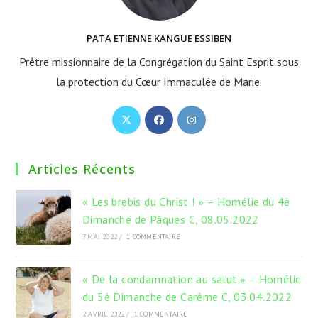
PATA ETIENNE KANGUE ESSIBEN
Prêtre missionnaire de la Congrégation du Saint Esprit sous
la protection du Cœur Immaculée de Marie.
S’ouvre
S’ouvre
S’ouvre
dans
dans
dans
un
un
un
Articles Récents
nouvel
nouvel
nouvel
onglet
onglet
onglet
« Les brebis du Christ ! » – Homélie du 4è
Dimanche de Pâques C, 08.05.2022
7 MAI 2022
/
1 COMMENTAIRE
« De la condamnation au salut.» – Homélie
du 5è Dimanche de Carême C, 03.04.2022
2 AVRIL 2022
/
1 COMMENTAIRE