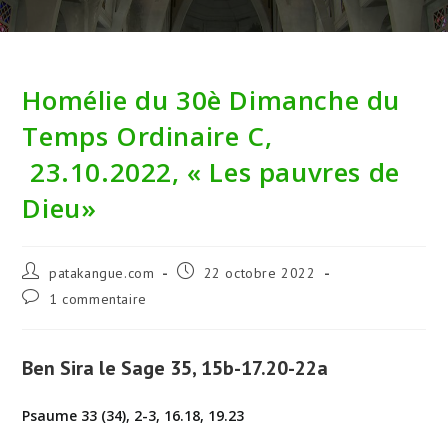
Homélie du 30è Dimanche du
Temps Ordinaire C,
23.10.2022, « Les pauvres de
Dieu»
Auteur/autrice
Publication
patakangue.com
22 octobre 2022
de
publiée :
Commentaires
1 commentaire
la
de
publication :
la
publication :
Ben Sira le Sage 35, 15b-17.20-22a
Psaume 33 (34), 2-3, 16.18, 19.23