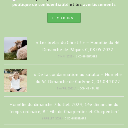
politique de confidentialité
et les
avertissements
« Les brebis du Christ ! » – Homélie du 4è
Dimanche de Pâques C, 08.05.2022
7 MAI 2022
/
1 COMMENTAIRE
« De la condamnation au salut.» – Homélie
du 5è Dimanche de Carême C, 03.04.2022
2 AVRIL 2022
/
1 COMMENTAIRE
Homélie du dimanche 7 Juillet 2024, 14è dimanche du
Temps ordinaire, B “ Fils de Charpentier et Charpentier”
6 JUILLET 2024
/
0 COMMENTAIRE