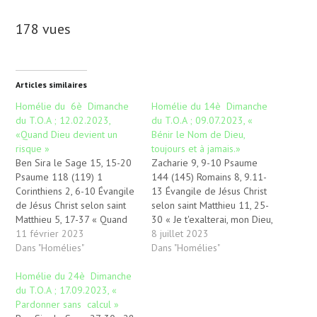
178 vues
Articles similaires
Homélie du 6è Dimanche
Homélie du 14è Dimanche
du T.O.A ; 12.02.2023,
du T.O.A ; 09.07.2023, «
«Quand Dieu devient un
Bénir le Nom de Dieu,
risque »
toujours et à jamais.»
Ben Sira le Sage 15, 15-20
Zacharie 9, 9-10 Psaume
Psaume 118 (119) 1
144 (145) Romains 8, 9.11-
Corinthiens 2, 6-10 Évangile
13 Évangile de Jésus Christ
de Jésus Christ selon saint
selon saint Matthieu 11, 25-
Matthieu 5, 17-37 « Quand
30 « Je t'exalterai, mon Dieu,
Dieu devient un risque »
11 février 2023
mon roi, je bénirai ton nom
8 juillet 2023
« Si tu le veux, tu peux
Dans "Homélies"
toujours et à jamais !
Dans "Homélies"
observer les
Chaque jour je te bénirai, je
commandements, il dépend
Homélie du 24è Dimanche
louerai ton nom toujours et
de ton choix de rester
du T.O.A ; 17.09.2023, «
à jamais ». Plus qu’une
fidèle. Le Seigneur a mis…
Pardonner sans calcul »
promesse, il…