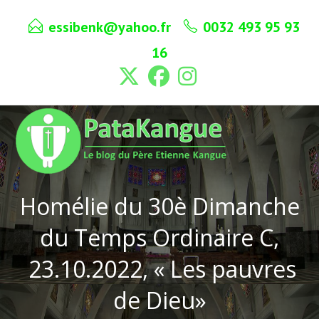
Skip
essibenk@yahoo.fr
0032 493 95 93
to
content
16
Homélie du 30è Dimanche
du Temps Ordinaire C,
23.10.2022, « Les pauvres
de Dieu»