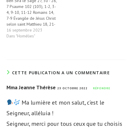
Ben Sira le Sage 27, 30 - 28,
7 Psaume 102 (103), 1-2, 3-
4, 9-10, 11-12 Romains 14,
7-9 Évangile de Jésus Christ
selon saint Matthieu 18, 21-
35 « Rancune et colère,
16 septembre 2023
voilà des choses
Dans "Homélies"
abominables où le pécheur
est passé maître…Pardonne
à ton prochain le tort qu’il
t’a fait ;…
CETTE PUBLICATION A UN COMMENTAIRE
Mma Jeanne Thérèse
23 OCTOBRE 2022
RÉPONDRE
Ma lumière et mon salut, c’est le
Seigneur, alléluia !
Seigneur, merci pour tous ceux que tu choisis