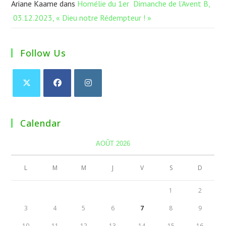
Ariane Kaame
dans
Homélie du 1er Dimanche de l’Avent B,
03.12.2023, « Dieu notre Rédempteur ! »
Follow Us
Calendar
AOÛT 2026
L
M
M
J
V
S
D
1
2
3
4
5
6
7
8
9
10
11
12
13
14
15
16