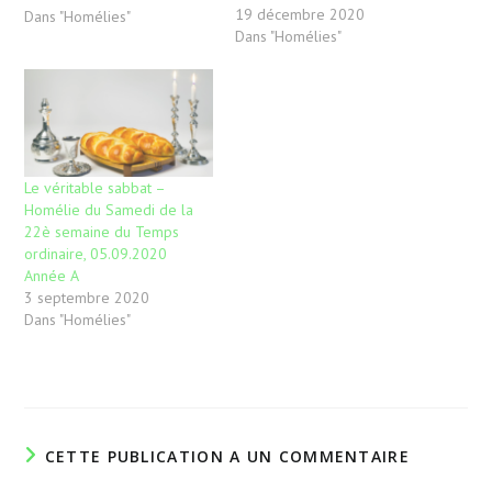
19 décembre 2020
le Père nous « a placés
Dans "Homélies"
Dans "Homélies"
dans le Royaume de son
Fils bien-aimé. » il n’ya donc
pas de doute, Jésus, Fils de
Dieu…
Le véritable sabbat –
Homélie du Samedi de la
22è semaine du Temps
ordinaire, 05.09.2020
Année A
3 septembre 2020
Dans "Homélies"
CETTE PUBLICATION A UN COMMENTAIRE