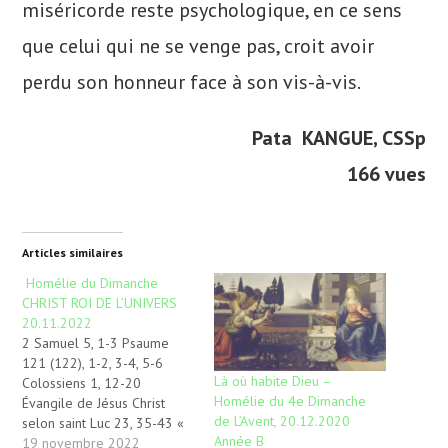
miséricorde reste psychologique, en ce sens
que celui qui ne se venge pas, croit avoir
perdu son honneur face à son vis-à-vis.
Pata KANGUE, CSSp
166 vues
Articles similaires
Homélie du Dimanche
CHRIST ROI DE L’UNIVERS
20.11.2022
2 Samuel 5, 1-3 Psaume
121 (122), 1-2, 3-4, 5-6
Là où habite Dieu –
Colossiens 1, 12-20
Homélie du 4e Dimanche
Évangile de Jésus Christ
de L’Avent, 20.12.2020
selon saint Luc 23, 35-43 «
Année B
Christ Roi de l’Univers» Dieu
19 novembre 2022