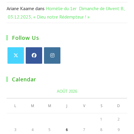
Ariane Kaame
dans
Homélie du 1er Dimanche de l’Avent B,
03.12.2023, « Dieu notre Rédempteur ! »
Follow Us
Calendar
AOÛT 2026
L
M
M
J
V
S
D
1
2
3
4
5
6
7
8
9