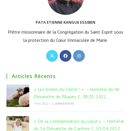
PATA ETIENNE KANGUE ESSIBEN
Prêtre missionnaire de la Congrégation du Saint Esprit sous
la protection du Cœur Immaculée de Marie.
S’ouvre
S’ouvre
S’ouvre
dans
dans
dans
un
un
un
Articles Récents
nouvel
nouvel
nouvel
onglet
onglet
onglet
« Les brebis du Christ ! » – Homélie du 4è
Dimanche de Pâques C, 08.05.2022
7 MAI 2022
/
1 COMMENTAIRE
« De la condamnation au salut.» – Homélie
du 5è Dimanche de Carême C, 03.04.2022