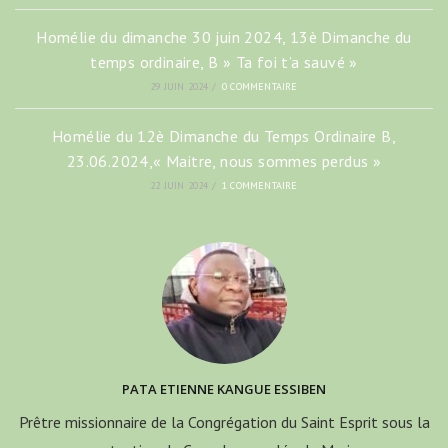
Homélie du dimanche 30 juin 2024, 13è Dimanche du
temps ordinaire, B » Ta foi t’a sauvé »
29 JUIN 2024
/
0 COMMENTAIRE
Homélie du 12è Dimanche du Temps Ordinaire B,
23.06.2024,« Maitre, nous sommes perdus »
22 JUIN 2024
/
1 COMMENTAIRE
PATA ETIENNE KANGUE ESSIBEN
Prêtre missionnaire de la Congrégation du Saint Esprit sous la