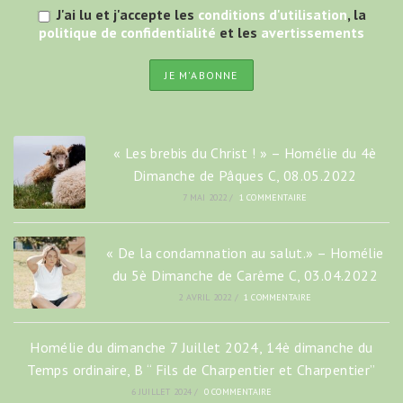
J'ai lu et j'accepte les
conditions d'utilisation
, la
politique de confidentialité
et les
avertissements
« Les brebis du Christ ! » – Homélie du 4è
Dimanche de Pâques C, 08.05.2022
7 MAI 2022
/
1 COMMENTAIRE
« De la condamnation au salut.» – Homélie
du 5è Dimanche de Carême C, 03.04.2022
2 AVRIL 2022
/
1 COMMENTAIRE
Homélie du dimanche 7 Juillet 2024, 14è dimanche du
Temps ordinaire, B “ Fils de Charpentier et Charpentier”
6 JUILLET 2024
/
0 COMMENTAIRE