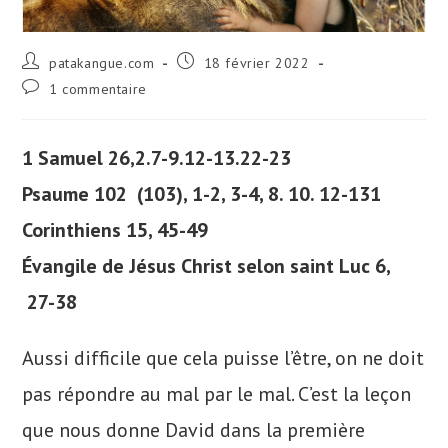
Auteur/autrice
Publication
patakangue.com
18 février 2022
de
publiée :
Commentaires
1 commentaire
la
de
publication :
la
publication :
1 Samuel 26,2.7-9.12-13.22-23
Psaume 102 (103), 1-2, 3-4, 8. 10. 12-131
Corinthiens 15, 45-49
Évangile de Jésus Christ selon saint Luc 6,
27-38
Aussi difficile que cela puisse l’être, on ne doit
pas répondre au mal par le mal. C’est la leçon
que nous donne David dans la première