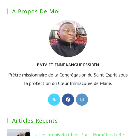
A Propos De Moi
PATA ETIENNE KANGUE ESSIBEN
Prêtre missionnaire de la Congrégation du Saint Esprit sous
la protection du Cœur Immaculée de Marie.
S’ouvre
S’ouvre
S’ouvre
dans
dans
dans
un
un
un
Articles Récents
nouvel
nouvel
nouvel
onglet
onglet
onglet
« Les brebis du Christ ! » – Homélie du 4è