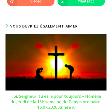
Viadeo
WhatsApp
Ouvrir
Ouvrir
fenêtre
fenêtre
dans
dans
une
une
autre
autre
fenêtre
fenêtre
VOUS DEVRIEZ ÉGALEMENT AIMER
Toi, Seigneur, tu es là pour toujours – Homélie
du Jeudi de la 15è semaine du Temps ordinaire,
16.07.2020 Année A