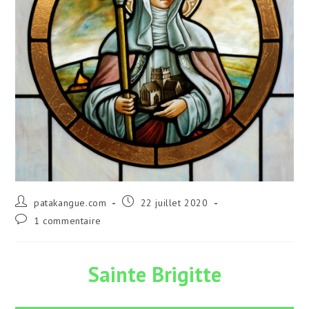
Auteur/autrice
Publication
patakangue.com
22 juillet 2020
de
publiée :
Commentaires
1 commentaire
la
de
publication :
la
publication :
Sainte Brigitte