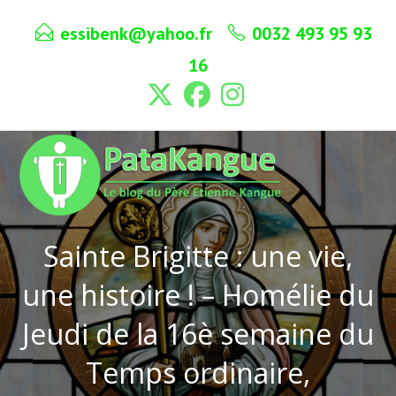
Skip
essibenk@yahoo.fr
0032 493 95 93
to
content
16
Sainte Brigitte : une vie,
une histoire ! – Homélie du
Jeudi de la 16è semaine du
Temps ordinaire,